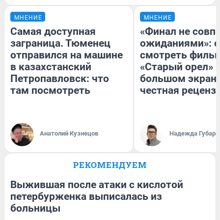
МНЕНИЕ
МНЕНИЕ
Самая доступная
«Финал не совпа
заграница. Тюменец
ожиданиями»: с
отправился на машине
смотреть филь
в казахстанский
«Старый орел» 
Петропавловск: что
большом экран
там посмотреть
честная реценз
Анатолий Кузнецов
Надежда Губарь
РЕКОМЕНДУЕМ
Выжившая после атаки с кислотой
петербурженка выписалась из
больницы