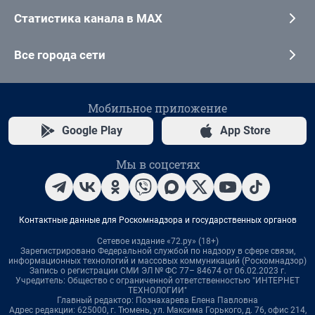
Статистика канала в MAX
Все города сети
Мобильное приложение
Google Play
App Store
Мы в соцсетях
Контактные данные для Роскомнадзора и государственных органов
Сетевое издание «72.ру» (18+)
Зарегистрировано Федеральной службой по надзору в сфере связи,
информационных технологий и массовых коммуникаций (Роскомнадзор)
Запись о регистрации СМИ ЭЛ № ФС 77– 84674 от 06.02.2023 г.
Учредитель: Общество с ограниченной ответственностью "ИНТЕРНЕТ
ТЕХНОЛОГИИ"
Главный редактор: Познахарева Елена Павловна
Адрес редакции: 625000, г. Тюмень, ул. Максима Горького, д. 76, офис 214,