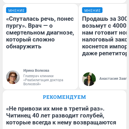
МНЕНИЕ
МНЕНИЕ
«Спуталась речь, понес
Продашь за 3000
пургу». Врач — о
возьмут с 4000.
смертельном диагнозе,
нам готовит но
который сложно
налоговый зако
обнаружить
коснется импор
даже репетитор
Ирина Волкова
Главврач клиники
Анастасия Завг
«Реабилитация доктора
Волковой»
РЕКОМЕНДУЕМ
«Не привози их мне в третий раз».
Читинец 40 лет разводит голубей,
которые всегда к нему возвращаются