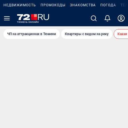
НЕДВИЖИМОСТЬ
ПРОМОКОДЫ
ЗНАКОМСТВА
ПОГОДА
ТЕ
ЧП на аттракционах в Тюмени
Квартиры с видом на реку
Какая