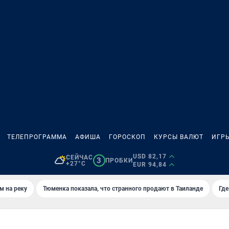
ТЕЛЕПРОГРАММА
АФИША
ГОРОСКОП
КУРСЫ ВАЛЮТ
ИГР
USD 82,17
СЕЙЧАС
3
ПРОБКИ
+27°C
EUR 94,84
м на реку
Тюменка показала, что странного продают в Таиланде
Где