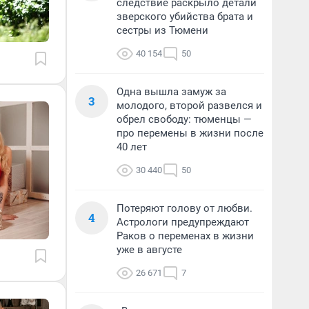
следствие раскрыло детали
зверского убийства брата и
сестры из Тюмени
40 154
50
Одна вышла замуж за
3
молодого, второй развелся и
обрел свободу: тюменцы —
про перемены в жизни после
40 лет
30 440
50
Потеряют голову от любви.
4
Астрологи предупреждают
Раков о переменах в жизни
уже в августе
26 671
7