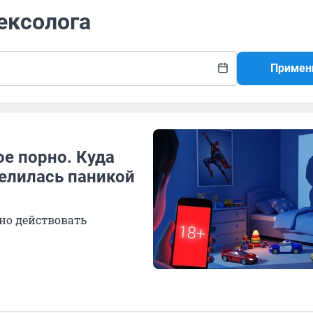
сексолога
Примен
е порно. Куда
елилась паникой
ьно действовать