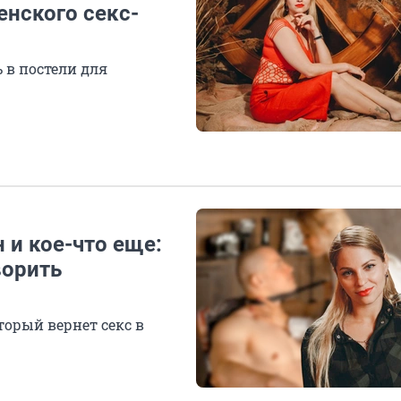
енского секс-
 в постели для
 и кое-что еще:
ворить
орый вернет секс в