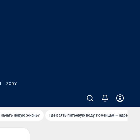
Ы
ZODY
 начать новую жизнь?
Где взять питьевую воду тюменцам — адреса