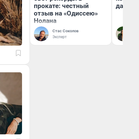
прокате: честный
даже р
отзыв на «Одиссею»
Нолана
Стас Соколов
Ан
Эксперт