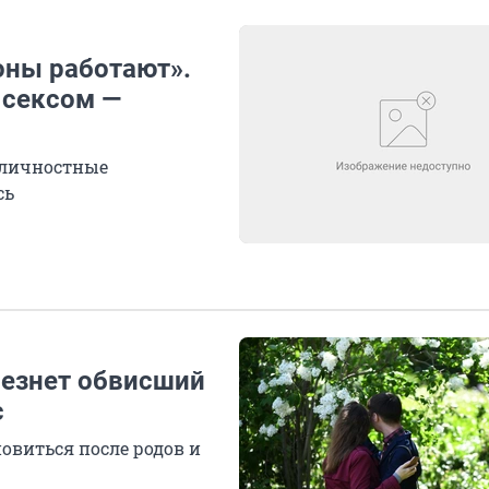
оны работают».
 сексом —
жличностные
сь
чезнет обвисший
с
новиться после родов и