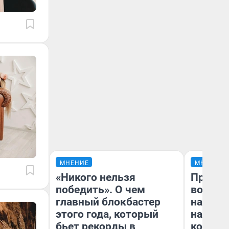
МНЕНИЕ
МНЕНИЕ
«Никого нельзя
Продаш
победить». О чем
возьмут
главный блокбастер
нам го
этого года, который
налого
бьет рекорды в
коснет