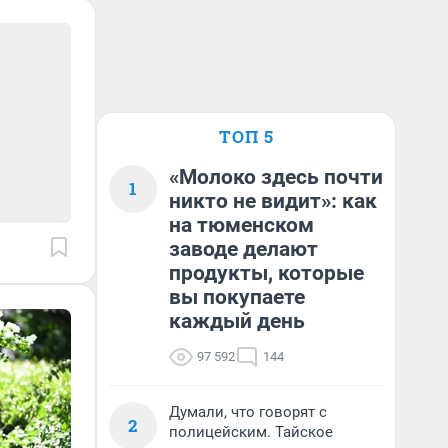
ТОП 5
«Молоко здесь почти
1
никто не видит»: как
на тюменском
заводе делают
продукты, которые
вы покупаете
каждый день
97 592
144
Думали, что говорят с
2
полицейским. Тайское