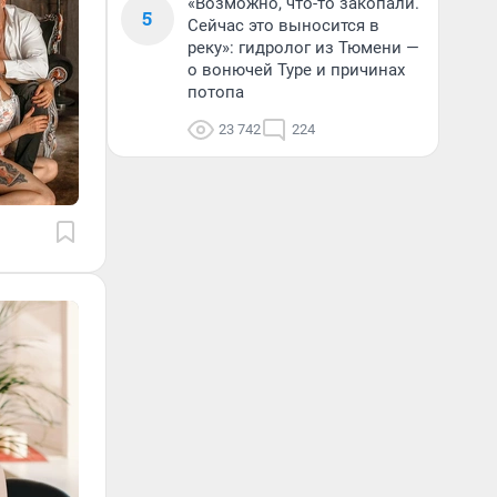
«Возможно, что-то закопали.
5
Сейчас это выносится в
реку»: гидролог из Тюмени —
о вонючей Туре и причинах
потопа
23 742
224