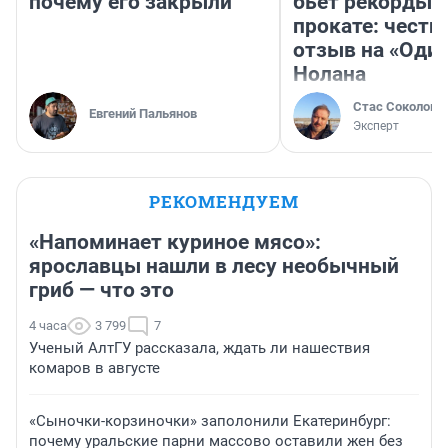
почему его закрыли
бьет рекорды 
прокате: честн
отзыв на «Оди
Нолана
Стас Соколов
Евгений Пальянов
Эксперт
РЕКОМЕНДУЕМ
«Напоминает куриное мясо»:
ярославцы нашли в лесу необычный
гриб — что это
4 часа
3 799
7
Ученый АлтГУ рассказала, ждать ли нашествия
комаров в августе
«Сыночки-корзиночки» заполонили Екатеринбург:
почему уральские парни массово оставили жен без