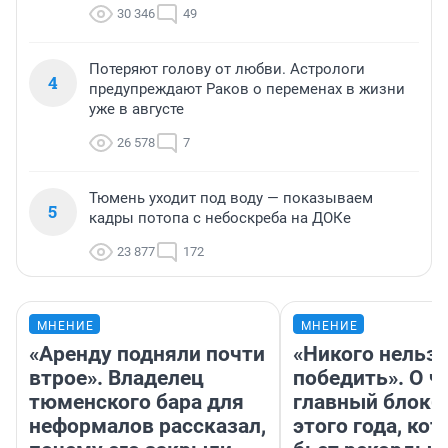
30 346
49
Потеряют голову от любви. Астрологи
4
предупреждают Раков о переменах в жизни
уже в августе
26 578
7
Тюмень уходит под воду — показываем
5
кадры потопа с небоскреба на ДОКе
23 877
172
МНЕНИЕ
МНЕНИЕ
«Аренду подняли почти
«Никого нельз
втрое». Владелец
победить». О ч
тюменского бара для
главный блокб
неформалов рассказал,
этого года, ко