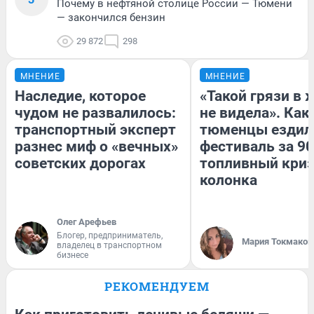
Почему в нефтяной столице России — Тюмени
— закончился бензин
29 872
298
МНЕНИЕ
МНЕНИЕ
Наследие, которое
«Такой грязи в 
чудом не развалилось:
не видела». Как
транспортный эксперт
тюменцы ездил
разнес миф о «вечных»
фестиваль за 90
советских дорогах
топливный криз
колонка
Олег Арефьев
Блогер, предприниматель,
Мария Токмаков
владелец в транспортном
бизнесе
РЕКОМЕНДУЕМ