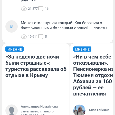
21 877
16
Может столкнуться каждый. Как бороться с
5
бактериальными болезнями овощей — советы
19 911
5
МНЕНИЕ
МНЕНИЕ
«За неделю две ночи
«Ни в чем себе 
были страшные»:
отказывали».
туристка рассказала об
Пенсионерка из
отдыхе в Крыму
Тюмени отдохну
Абхазии за 160
рублей — ее
впечатления
Александра Исмайлова
Алла Гайсина
заместитель главного
редактора 63.RU