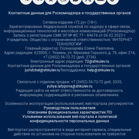
Контактные данные для Роскомнадзора и государственных органов
Сетевое издание «72.ру» (18+)
Зарегистрировано Федеральной службой по надзору в сфере связи,
информационных технологий и массовых коммуникаций (Роскомнадзор)
Запись о регистрации СМИ ЭЛ № ФС 77– 84674 от 06.02.2023 г.
Учредитель: Общество с ограниченной ответственностью "ИНТЕРНЕТ
ТЕХНОЛОГИИ"
Главный редактор: Познахарева Елена Павловна
Адрес редакции: 625000, г. Тюмень, ул. Максима Горького, д. 76, офис 214,
+7 (3452) 56-72-72 (доб. 3736)
Электронный адрес редакции:
72@shkulev.ru
Контактные данные для Роскомнадзора и государственных органов:
juristchel@shkulev.ru
Техподдержка:
help@shkulev.ru
Связаться с отделом продаж: +7 (3452) 56-72-72 доб. 3335,
yuliya.latypova@shkulev.ru
Редакция сайта не несет ответственности за достоверность
информации, содержащейся в рекламных объявлениях.
Особенности эксплуатации (использования) веб-портала регулируются:
Руководством пользователя
Описанием функциональных характеристик ПО
Условиями использования веб-портала и политикой
конфиденциальности персональных данных
Веб-портал распространяется в виде интернет-сервиса, специальные
действия по установке на стороне пользователя не требуются