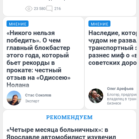
23 580
216
МНЕНИЕ
МНЕНИЕ
«Никого нельзя
Наследие, кото
победить». О чем
чудом не разва
главный блокбастер
транспортный э
этого года, который
разнес миф о «
бьет рекорды в
советских доро
прокате: честный
отзыв на «Одиссею»
Нолана
Олег Арефьев
Блогер, предприн
Стас Соколов
владелец в тран
Эксперт
бизнесе
РЕКОМЕНДУЕМ
«Четыре месяца больничных»: в
Ярославле автомобилист изувечил