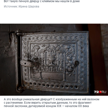
Вот такую печную дверцу с клеймом мы нашли в доме
Источник: 
Ирина Шарова
А это вообще уникальная дверца!!! С изображенным на ней вазоном
с растениями. Если верить открытым данным, то это фрагмент
печной заслонки, датируемой концом ХlХ — началом ХХ века