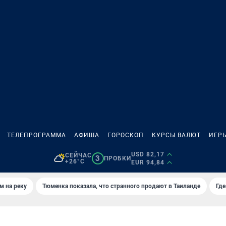
ТЕЛЕПРОГРАММА
АФИША
ГОРОСКОП
КУРСЫ ВАЛЮТ
ИГР
USD 82,17
СЕЙЧАС
3
ПРОБКИ
+26°C
EUR 94,84
м на реку
Тюменка показала, что странного продают в Таиланде
Где