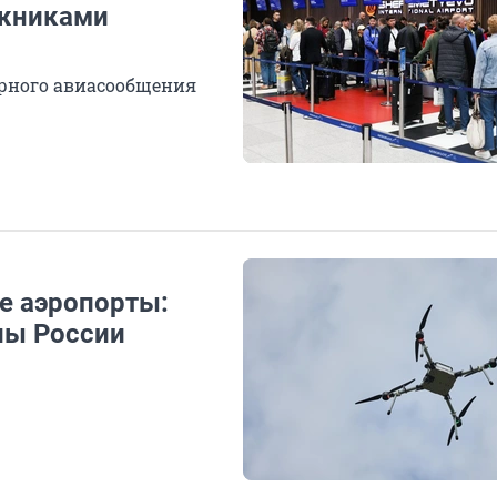
ожниками
ярного авиасообщения
е аэропорты:
ны России