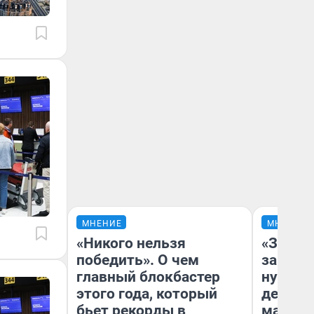
МНЕНИЕ
МНЕНИЕ
«Никого нельзя
«Заезж
победить». О чем
заправк
главный блокбастер
нулям»
этого года, который
дела с
бьет рекорды в
маршру