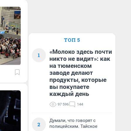
ТОП 5
«Молоко здесь почти
1
никто не видит»: как
на тюменском
заводе делают
продукты, которые
вы покупаете
каждый день
97 596
144
Думали, что говорят с
2
полицейским. Тайское