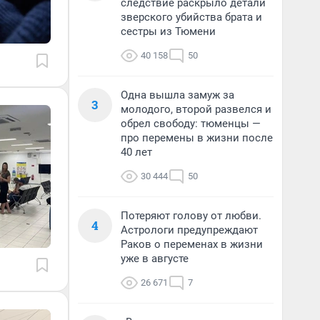
следствие раскрыло детали
зверского убийства брата и
сестры из Тюмени
40 158
50
Одна вышла замуж за
3
молодого, второй развелся и
обрел свободу: тюменцы —
про перемены в жизни после
40 лет
30 444
50
Потеряют голову от любви.
4
Астрологи предупреждают
Раков о переменах в жизни
уже в августе
26 671
7