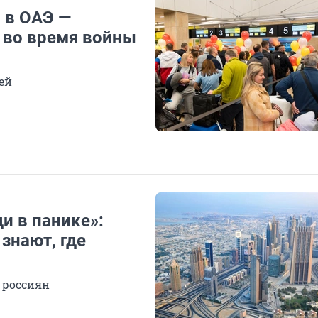
 в ОАЭ —
 во время войны
ей
и в панике»:
знают, где
 россиян