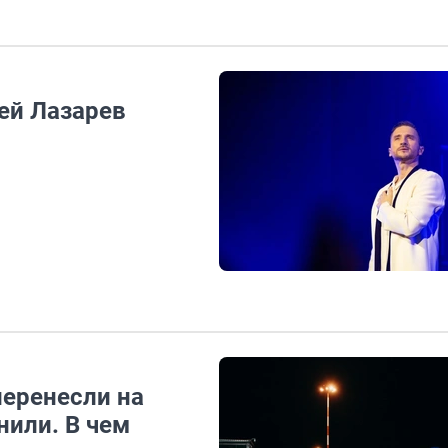
ей Лазарев
перенесли на
нили. В чем