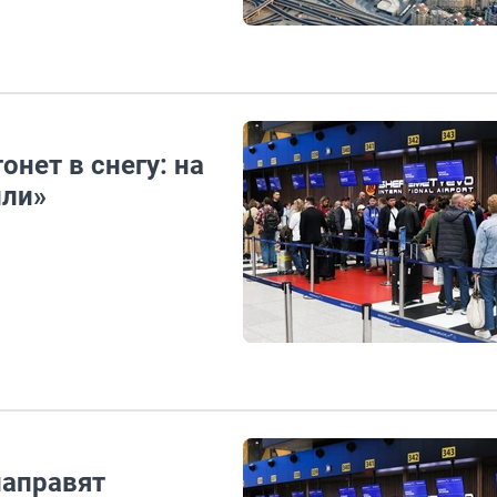
онет в снегу: на
лли»
направят