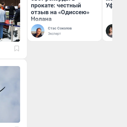
прокате: честный
Уфа
отзыв на «Одиссею»
Нолана
Стас Соколов
Ек
Эксперт
Жу