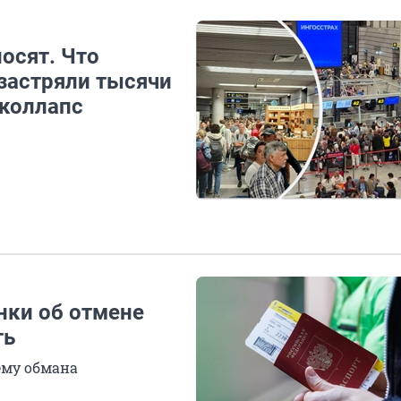
осят. Что
 застряли тысячи
аколлапс
нки об отмене
ть
му обмана