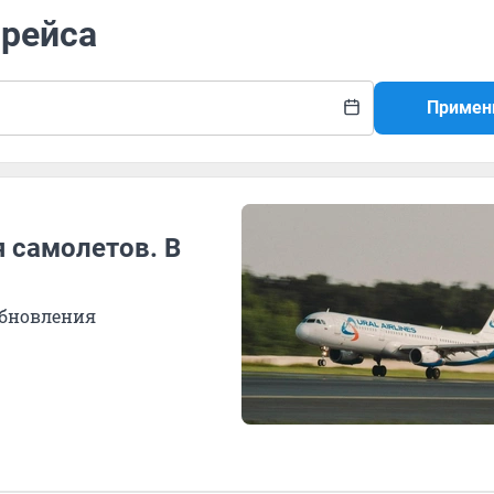
 рейса
Примен
 самолетов. В
обновления