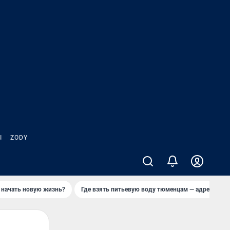
Ы
ZODY
 начать новую жизнь?
Где взять питьевую воду тюменцам — адреса