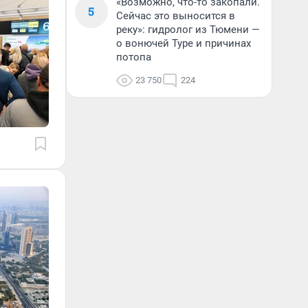
«Возможно, что-то закопали.
5
Сейчас это выносится в
реку»: гидролог из Тюмени —
о вонючей Туре и причинах
потопа
23 750
224