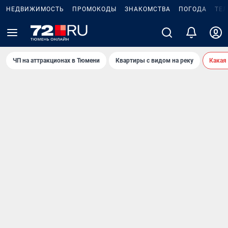
НЕДВИЖИМОСТЬ
ПРОМОКОДЫ
ЗНАКОМСТВА
ПОГОДА
ТЕ
ЧП на аттракционах в Тюмени
Квартиры с видом на реку
Какая