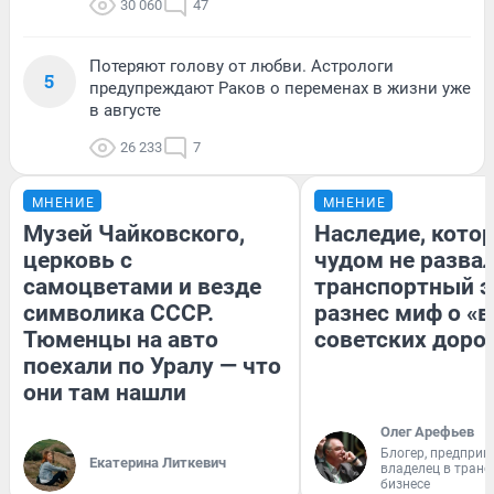
30 060
47
Потеряют голову от любви. Астрологи
5
предупреждают Раков о переменах в жизни уже
в августе
26 233
7
МНЕНИЕ
МНЕНИЕ
Музей Чайковского,
Наследие, кото
церковь с
чудом не разва
самоцветами и везде
транспортный э
символика СССР.
разнес миф о «
Тюменцы на авто
советских доро
поехали по Уралу — что
они там нашли
Олег Арефьев
Блогер, предприн
Екатерина Литкевич
владелец в тран
бизнесе