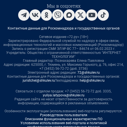
Мы в соцсетях
Контактные данные для Роскомнадзора и государственных органов
Сетевое издание «72.ру» (18+)
Зарегистрировано Федеральной службой по надзору в сфере связи,
информационных технологий и массовых коммуникаций (Роскомнадзор)
Запись о регистрации СМИ ЭЛ № ФС 77– 84674 от 06.02.2023 г.
Учредитель: Общество с ограниченной ответственностью "ИНТЕРНЕТ
ТЕХНОЛОГИИ"
Главный редактор: Познахарева Елена Павловна
Адрес редакции: 625000, г. Тюмень, ул. Максима Горького, д. 76, офис 214,
+7 (3452) 56-72-72 (доб. 3736)
Электронный адрес редакции:
72@shkulev.ru
Контактные данные для Роскомнадзора и государственных органов:
juristchel@shkulev.ru
Техподдержка:
help@shkulev.ru
Связаться с отделом продаж: +7 (3452) 56-72-72 доб. 3335,
yuliya.latypova@shkulev.ru
Редакция сайта не несет ответственности за достоверность
информации, содержащейся в рекламных объявлениях.
Особенности эксплуатации (использования) веб-портала регулируются:
Руководством пользователя
Описанием функциональных характеристик ПО
Условиями использования веб-портала и политикой