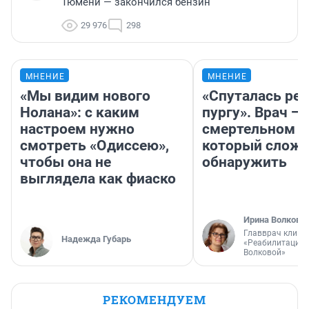
Тюмени — закончился бензин
29 976
298
МНЕНИЕ
МНЕНИЕ
«Мы видим нового
«Спуталась реч
Нолана»: с каким
пургу». Врач — 
настроем нужно
смертельном д
смотреть «Одиссею»,
который слож
чтобы она не
обнаружить
выглядела как фиаско
Ирина Волкова
Главврач клини
Надежда Губарь
«Реабилитация 
Волковой»
РЕКОМЕНДУЕМ