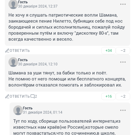
Гость
30 декабря 2024, 12:37
Не хочу я слушать патриотические вопли Шамана, 
заикающееся пение Нилетто, бубнящих себе под нос 
бородачей и сиплых исполнительниц, пожалуй пойду 
проверенным путём и включу "дискотеку 80-х", там 
всегда качественно и весело.
+34
–2
ОТВЕТИТЬ
Гость
30 декабря 2024, 12:10
Шамана за уши тянут, за бабки только и поёт.

Не помню от него помощи или бесплатного концерта, 
волонтёрам отказался помогать и заблокировал их.
+16
–2
ОТВЕТИТЬ
2
Гость
31 декабря 2024, 01:14
Тут по ходу, сборище пользователей интернета,из 
известных нам краёв(не Россия),которые смело 
могут похвастаться,что по сочинению,в школе, 