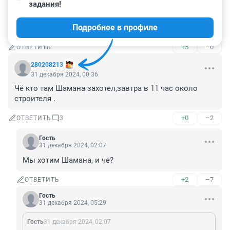
31 декабря 2024, 10:09
задания!
Это какие такие россияне просят вот этих эмбицилов
Подробнее в профиле
😳?
+5
–0
ОТВЕТИТЬ
280208213
31 декабря 2024, 00:36
Чё кто там Шамана захотел,завтра в 11 час около 
строителя .
+0
–2
ОТВЕТИТЬ
3
Гость
31 декабря 2024, 02:07
Мы хотим Шамана, и че?
+2
–7
ОТВЕТИТЬ
Гость
31 декабря 2024, 05:29
Гость
31 декабря 2024, 02:07