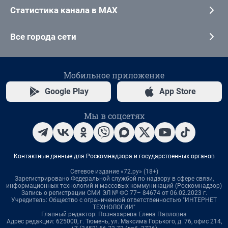
Статистика канала в MAX
Все города сети
Мобильное приложение
Google Play
App Store
Мы в соцсетях
Контактные данные для Роскомнадзора и государственных органов
Сетевое издание «72.ру» (18+)
Зарегистрировано Федеральной службой по надзору в сфере связи,
информационных технологий и массовых коммуникаций (Роскомнадзор)
Запись о регистрации СМИ ЭЛ № ФС 77– 84674 от 06.02.2023 г.
Учредитель: Общество с ограниченной ответственностью "ИНТЕРНЕТ
ТЕХНОЛОГИИ"
Главный редактор: Познахарева Елена Павловна
Адрес редакции: 625000, г. Тюмень, ул. Максима Горького, д. 76, офис 214,