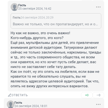
Гость
25 сентября 2024, 16:42
Гость
24 сентября 2024, 20:29
Важно не только, что он пропагандирует, но и образ в целом. Данный персонаж записывал песни с нецензурной лексикой, покрытый татуировками странными, песни некоторые ,,пел,,вообще не разжимая зубов, не пел, а выл каверкая слова. Так себе экземпляр для кумира молодёжи. Можно было и достойнее выбрать кандидата
Ну как не важно, это очень важно!

Кого-нибудь другого, это кого?

Ещё раз, мультфильмы для детей, это привлечение 
внимания детской аудитории. Татуировки делают 
сейчас не только заключённые, наркоманы, триады 
и тд., это часть современного общества, не всем 
они нравятся, но кто хочет пусть себе делает, вас 
никто не заставляет себе тату делать.

Как он поёт, ну это опять на любителя, если вам не 
нравится то не обязательно слушать, вы не 
являетесь адресатом целевой аудиторией. Так что, 
опять не вижу других интересных вариантов.
+0
–0
ОТВЕТИТЬ
Гость
24 сентября 2024, 18:01