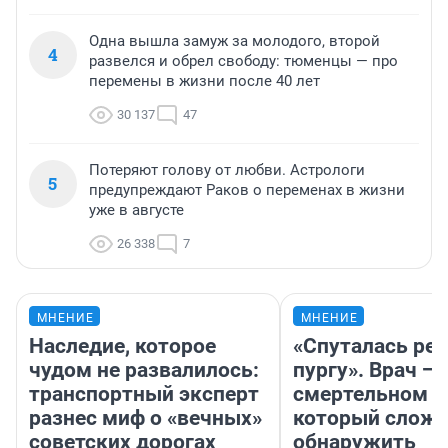
Одна вышла замуж за молодого, второй
4
развелся и обрел свободу: тюменцы — про
перемены в жизни после 40 лет
30 137
47
Потеряют голову от любви. Астрологи
5
предупреждают Раков о переменах в жизни
уже в августе
26 338
7
МНЕНИЕ
МНЕНИЕ
Наследие, которое
«Спуталась реч
чудом не развалилось:
пургу». Врач — 
транспортный эксперт
смертельном д
разнес миф о «вечных»
который слож
советских дорогах
обнаружить