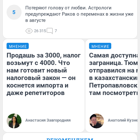
Потеряют голову от любви. Астрологи
5
предупреждают Раков о переменах в жизни уже
в августе
26 315
7
МНЕНИЕ
МНЕНИЕ
Продашь за 3000, налог
Самая доступна
возьмут с 4000. Что
заграница. Тюм
нам готовит новый
отправился на 
налоговый закон — он
в казахстански
коснется импорта и
Петропавловск:
даже репетиторов
там посмотреть
Анастасия Завгородняя
Анатолий Кузне