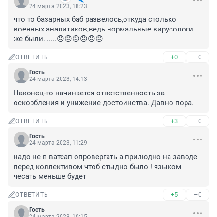
24 марта 2023, 18:23
что то базарных баб развелось,откуда столько 
военных аналитиков,ведь нормальные вирусологи 
же были.......😠😠😠😠😠😠
+0
–0
ОТВЕТИТЬ
Гость
24 марта 2023, 14:13
Наконец-то начинается ответственность за 
оскорбления и унижение достоинства. Давно пора.
+3
–0
ОТВЕТИТЬ
Гость
24 марта 2023, 11:29
надо не в ватсап опровергать а прилюдно на заводе 
перед коллективом чтоб стыдно было ! языком 
чесать меньше будет
+5
–0
ОТВЕТИТЬ
Гость
24 марта 2023, 10:15