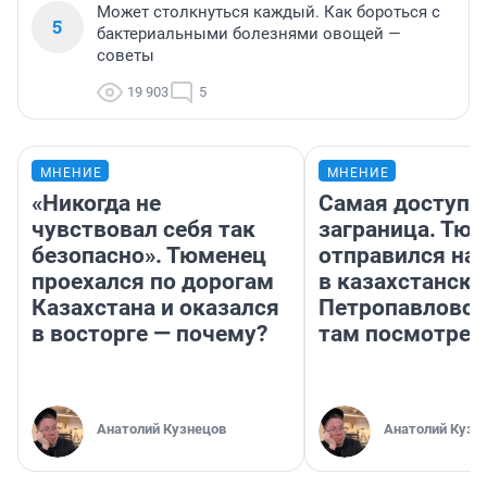
Может столкнуться каждый. Как бороться с
5
бактериальными болезнями овощей —
советы
19 903
5
МНЕНИЕ
МНЕНИЕ
«Никогда не
Самая доступн
чувствовал себя так
заграница. Тю
безопасно». Тюменец
отправился на
проехался по дорогам
в казахстански
Казахстана и оказался
Петропавловск
в восторге — почему?
там посмотрет
Анатолий Кузнецов
Анатолий Кузн