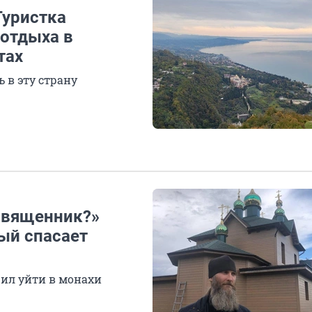
Туристка
 отдыха в
тах
ь в эту страну
 священник?»
рый спасает
ил уйти в монахи