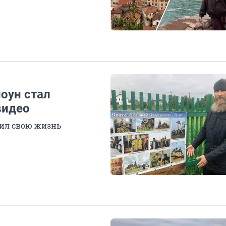
оун стал
видео
нил свою жизнь