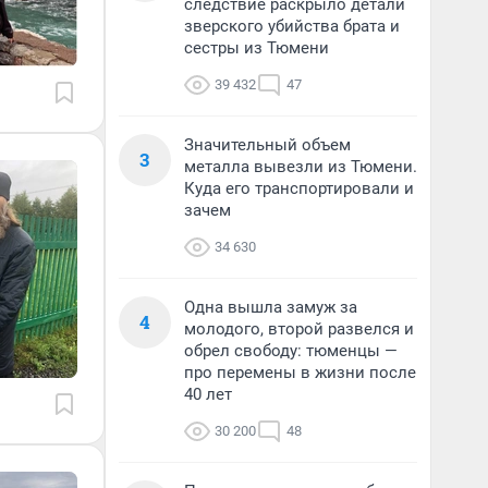
следствие раскрыло детали
зверского убийства брата и
сестры из Тюмени
39 432
47
Значительный объем
3
металла вывезли из Тюмени.
Куда его транспортировали и
зачем
34 630
Одна вышла замуж за
4
молодого, второй развелся и
обрел свободу: тюменцы —
про перемены в жизни после
40 лет
30 200
48