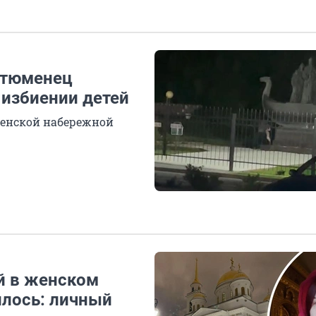
 тюменец
избиении детей
менской набережной
й в женском
илось: личный