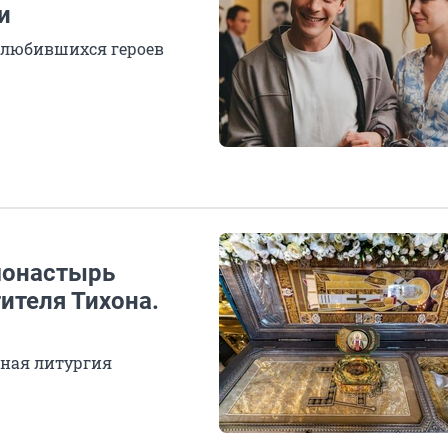
и
олюбившихся героев
монастырь
ителя Тихона.
нная литургия