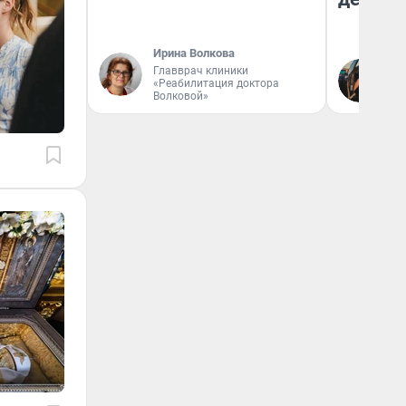
Ирина Волкова
На
Главврач клиники
«Реабилитация доктора
От
Волковой»
де