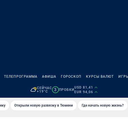
ТЕЛЕПРОГРАММА
АФИША
ГОРОСКОП
КУРСЫ ВАЛЮТ
ИГР
USD 81,41
СЕЙЧАС
3
ПРОБКИ
+19°C
EUR 94,06
еку
Открыли новую развязку в Тюмени
Где начать новую жизнь?