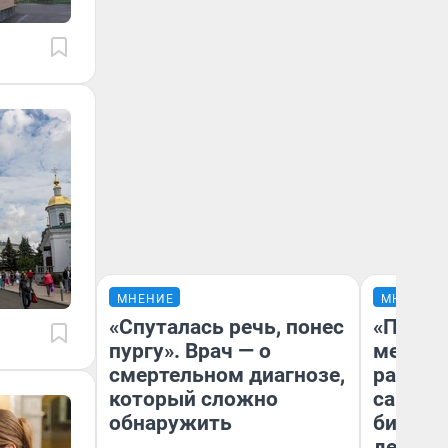
МНЕНИЕ
МНЕНИЕ
«Спуталась речь, понес
«Покуп
пургу». Врач — о
мешке»
смертельном диагнозе,
рассказ
который сложно
самом 
обнаружить
бизнес
дешевы