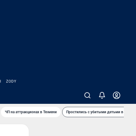
Ы
ZODY
ЧП на аттракционах в Тюмени
Простились с убитыми детьми в Таила