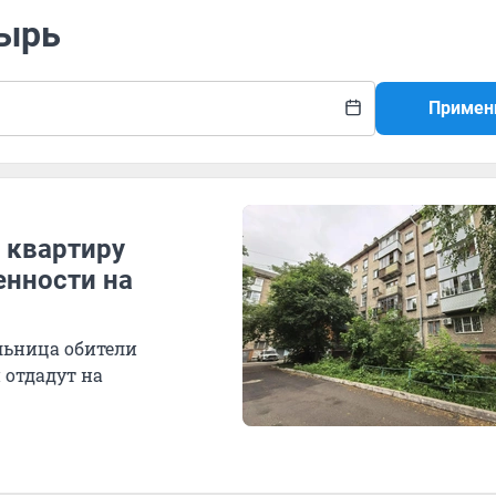
тырь
Примен
: квартиру
енности на
ельница обители
и отдадут на