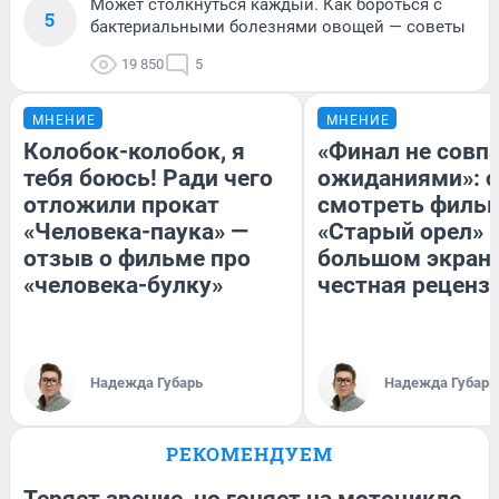
Может столкнуться каждый. Как бороться с
5
бактериальными болезнями овощей — советы
19 850
5
МНЕНИЕ
МНЕНИЕ
Колобок-колобок, я
«Финал не совпа
тебя боюсь! Ради чего
ожиданиями»: с
отложили прокат
смотреть филь
«Человека-паука» —
«Старый орел» 
отзыв о фильме про
большом экран
«человека-булку»
честная реценз
Надежда Губарь
Надежда Губарь
РЕКОМЕНДУЕМ
Теряет зрение, но гоняет на мотоцикле