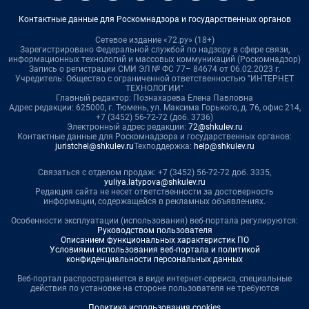
Контактные данные для Роскомнадзора и государственных органов
Сетевое издание «72.ру» (18+)
Зарегистрировано Федеральной службой по надзору в сфере связи,
информационных технологий и массовых коммуникаций (Роскомнадзор)
Запись о регистрации СМИ ЭЛ № ФС 77– 84674 от 06.02.2023 г.
Учредитель: Общество с ограниченной ответственностью "ИНТЕРНЕТ
ТЕХНОЛОГИИ"
Главный редактор: Познахарева Елена Павловна
Адрес редакции: 625000, г. Тюмень, ул. Максима Горького, д. 76, офис 214,
+7 (3452) 56-72-72 (доб. 3736)
Электронный адрес редакции:
72@shkulev.ru
Контактные данные для Роскомнадзора и государственных органов:
juristchel@shkulev.ru
Техподдержка:
help@shkulev.ru
Связаться с отделом продаж: +7 (3452) 56-72-72 доб. 3335,
yuliya.latypova@shkulev.ru
Редакция сайта не несет ответственности за достоверность
информации, содержащейся в рекламных объявлениях.
Особенности эксплуатации (использования) веб-портала регулируются:
Руководством пользователя
Описанием функциональных характеристик ПО
Условиями использования веб-портала и политикой
конфиденциальности персональных данных
Веб-портал распространяется в виде интернет-сервиса, специальные
действия по установке на стороне пользователя не требуются
Политика использования cookies