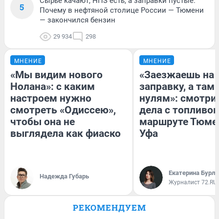
Сырье качают, НПЗ есть, а заправки пустые.
5
Почему в нефтяной столице России — Тюмени
— закончился бензин
29 934
298
МНЕНИЕ
МНЕНИЕ
«Мы видим нового
«Заезжаешь на
Нолана»: с каким
заправку, а там 
настроем нужно
нулям»: смотри
смотреть «Одиссею»,
дела с топливом
чтобы она не
маршруте Тюме
выглядела как фиаско
Уфа
Екатерина Бурле
Надежда Губарь
Журналист 72.RU
РЕКОМЕНДУЕМ