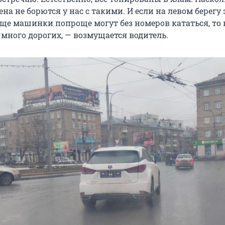
на не борются у нас с такими. И если на левом берегу 
ще машинки попроще могут без номеров кататься, то в
 много дорогих, — возмущается водитель.