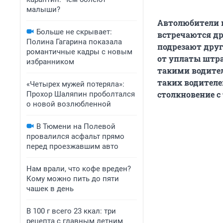
малыши?
Автолюбители н
Больше не скрывает:
встречаются др
Полина Гагарина показала
подрезают дру
романтичные кадры с новым
от уплаты штраф
избранником
такими водител
таких водителе
«Четырех мужей потеряла»:
столкновение с
Прохор Шаляпин проболтался
о новой возлюбленной
В Тюмени на Полевой
провалился асфальт прямо
перед проезжавшим авто
Нам врали, что кофе вреден?
Кому можно пить до пяти
чашек в день
В 100 г всего 23 ккал: три
рецепта с главным летним