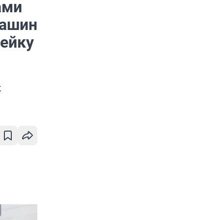
ами
машин
зейку
х