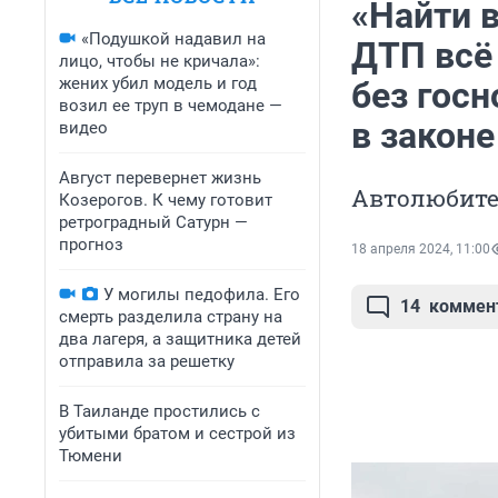
«Найти 
«Подушкой надавил на
ДТП всё
лицо, чтобы не кричала»:
жених убил модель и год
без гос
возил ее труп в чемодане —
в законе
видео
Август перевернет жизнь
Автолюбите
Козерогов. К чему готовит
ретроградный Сатурн —
прогноз
18 апреля 2024, 11:00
У могилы педофила. Его
14
коммен
смерть разделила страну на
два лагеря, а защитника детей
отправила за решетку
В Таиланде простились с
убитыми братом и сестрой из
Тюмени