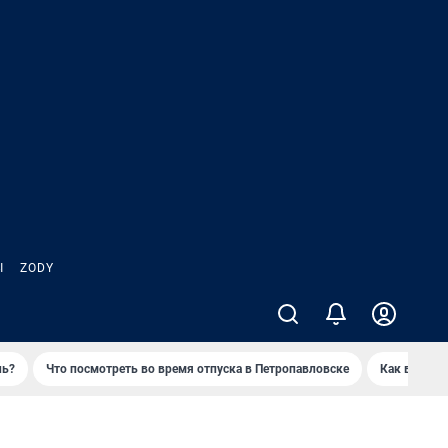
Ы
ZODY
нь?
Что посмотреть во время отпуска в Петропавловске
Как выжива