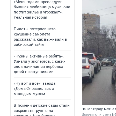
«Меня годами преследует
бывшая любовница мужа: она
портит жилье и угрожает».
Реальная история
Пилоты потерпевшего
крушение самолета
рассказали, как выживали в
сибирской тайге
«Нужны активные ребята».
Узнали у экспертов, с каких
слов начинается вербовка
детей преступниками
«Ну вот и всё»: звезда
«Дома-2» развелась с
молодым мужем
В Тюмени детские сады стали
Чаще в городе можно 
закрывать группы на
Источник: 
читатель N
карантин. Чем болеют