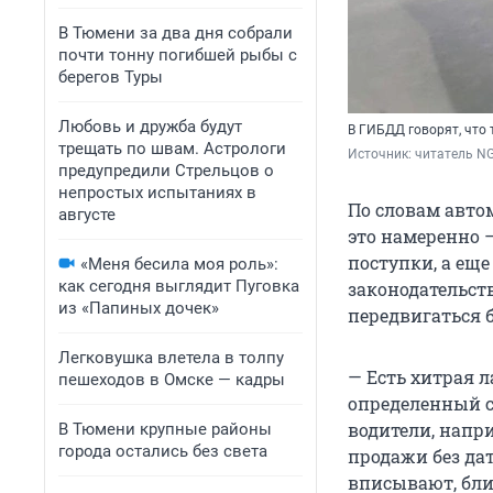
В Тюмени за два дня собрали
почти тонну погибшей рыбы с
берегов Туры
Любовь и дружба будут
В ГИБДД говорят, что 
трещать по швам. Астрологи
Источник: 
читатель N
предупредили Стрельцов о
непростых испытаниях в
По словам автом
августе
это намеренно 
поступки, а ещ
«Меня бесила моя роль»:
как сегодня выглядит Пуговка
законодательст
из «Папиных дочек»
передвигаться 
Легковушка влетела в толпу
— Есть хитрая л
пешеходов в Омске — кадры
определенный с
водители, напри
В Тюмени крупные районы
города остались без света
продажи без дат
вписывают, бли