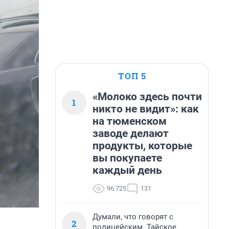
ТОП 5
«Молоко здесь почти
1
никто не видит»: как
на тюменском
заводе делают
продукты, которые
вы покупаете
каждый день
96 725
131
Думали, что говорят с
2
полицейским. Тайское