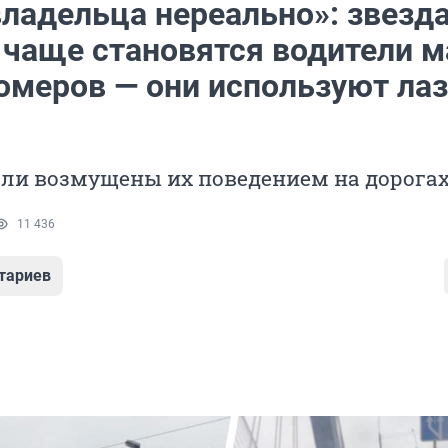
владельца нереально»: звезд
 чаще становятся водители 
номеров — они используют ла
ли возмущены их поведением на дорога
11 436
тариев