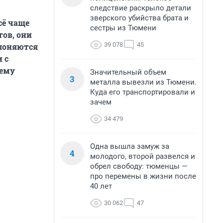
следствие раскрыло детали
зверского убийства брата и
сё чаще
сестры из Тюмени
ов, они
39 078
45
лоняются
 с
чему
Значительный объем
3
металла вывезли из Тюмени.
Куда его транспортировали и
зачем
34 479
Одна вышла замуж за
4
молодого, второй развелся и
обрел свободу: тюменцы —
про перемены в жизни после
40 лет
30 062
47