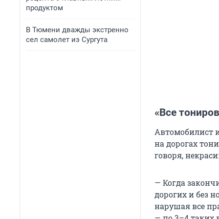
продуктом
В Тюмени дважды экстренно
сел самолет из Сургута
«Все тониро
Автомобилист и
на дорогах тон
говоря, некрас
— Когда закончи
дорогих и без н
нарушая все пра
— по 3–4 таких 