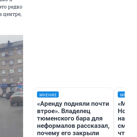
это редко
 центре,
МНЕНИЕ
МНЕНИ
«Аренду подняли почти
«Мы в
втрое». Владелец
Нолан
тюменского бара для
настр
неформалов рассказал,
смотр
почему его закрыли
чтобы