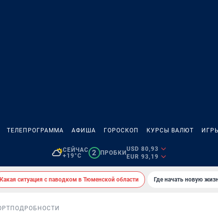
ТЕЛЕПРОГРАММА
АФИША
ГОРОСКОП
КУРСЫ ВАЛЮТ
ИГР
USD 80,93
СЕЙЧАС
2
ПРОБКИ
+19°C
EUR 93,19
Какая ситуация с паводком в Тюменской области
Где начать новую жиз
ОРТ
ПОДРОБНОСТИ