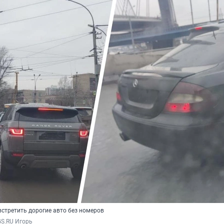
встретить дорогие авто без номеров
GS.RU Игорь