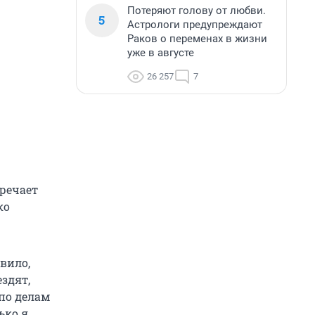
Потеряют голову от любви.
5
Астрологи предупреждают
Раков о переменах в жизни
уже в августе
26 257
7
тречает
ко
вило,
здят,
 по делам
ько я