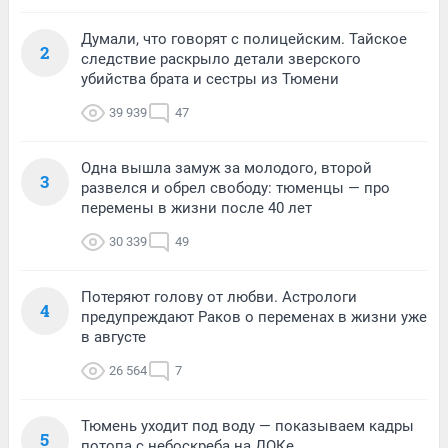
Думали, что говорят с полицейским. Тайское
2
следствие раскрыло детали зверского
убийства брата и сестры из Тюмени
39 939
47
Одна вышла замуж за молодого, второй
3
развелся и обрел свободу: тюменцы — про
перемены в жизни после 40 лет
30 339
49
Потеряют голову от любви. Астрологи
4
предупреждают Раков о переменах в жизни уже
в августе
26 564
7
Тюмень уходит под воду — показываем кадры
5
потопа с небоскреба на ДОКе