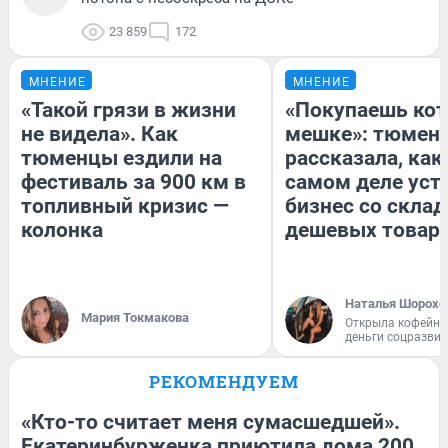
23 859
172
МНЕНИЕ
МНЕНИЕ
«Такой грязи в жизни
«Покупаешь кот
не видела». Как
мешке»: тюмен
тюменцы ездили на
рассказала, как
фестиваль за 900 км в
самом деле уст
топливный кризис —
бизнес со скла
колонка
дешевых товар
Наталья Шорохо
Мария Токмакова
Открыла кофейну
деньги соцразви
РЕКОМЕНДУЕМ
«Кто-то считает меня сумасшедшей».
Екатеринбурженка приютила дома 200