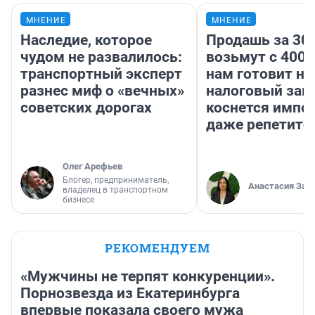
МНЕНИЕ
МНЕНИЕ
Наследие, которое
Продашь за 300
чудом не развалилось:
возьмут с 4000
транспортный эксперт
нам готовит н
разнес миф о «вечных»
налоговый зако
советских дорогах
коснется импор
даже репетито
Олег Арефьев
Блогер, предприниматель,
Анастасия Зав
владелец в транспортном
бизнесе
РЕКОМЕНДУЕМ
«Мужчины не терпят конкуренции».
Порнозвезда из Екатеринбурга
впервые показала своего мужа