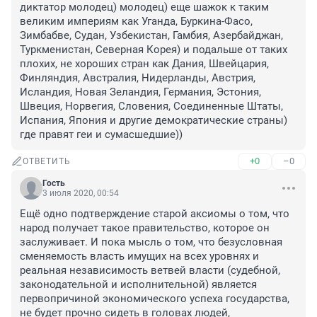
диктатор молодец) молодец) еще шажок к таким 
великим империям как Уганда, Буркина-Фасо, 
Зимбабве, Судан, Узбекистан, Гамбия, Азербайджан, 
Туркменистан, Северная Корея) и подальше от таких 
плохих, не хороших стран как Дания, Швейцария, 
Финляндия, Австралия, Нидерланды, Австрия, 
Исландия, Новая Зеландия, Германия, Эстония, 
Швеция, Норвегия, Словения, Соединенные Штаты, 
Испания, Япония и другие демократические страны) 
где правят геи и сумасшедшие))
+0
–0
ОТВЕТИТЬ
Гость
3 июля 2020, 00:54
Ещё одно подтверждение старой аксиомы о том, что 
народ получает такое правительство, которое он 
заслуживает. И пока мысль о том, что безусловная 
сменяемость власть имущих на всех уровнях и 
реальная независимость ветвей власти (судебной, 
законодательной и исполнительной) является 
первопричиной экономического успеха государства, 
не будет прочно сидеть в головах людей, 