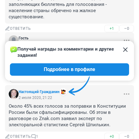
заполняющих бюллетень для голосования - 
население страны обречено на жалкое 
существование.
+1
–0
ОТВЕТИТЬ
Гость
3 июля 2020, 00:17
Получай награды за комментарии и другие 
Вся семья проголосовала за
задания!
+0
–0
ОТВЕТИТЬ
2
Подробнее в профиле
Показать ещё 2 ответа
Настоящий Гражданин
2 июля 2020, 21:22
Около 45% всех голосов за поправки в Конституции 
России были сфальсифицированы. Об этом в 
разговоре со Znak.com заявил эксперт по 
электоральной статистике Сергей Шпилькин.
+0
–0
ОТВЕТИТЬ
1