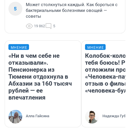
Может столкнуться каждый. Как бороться с
5
бактериальными болезнями овощей —
советы
19 862
5
МНЕНИЕ
МНЕНИЕ
«Ни в чем себе не
Колобок-колобо
отказывали».
тебя боюсь! Ра
Пенсионерка из
отложили прок
Тюмени отдохнула в
«Человека-пау
Абхазии за 160 тысяч
отзыв о фильм
рублей — ее
«человека-бул
впечатления
Алла Гайсина
Надежда Губар