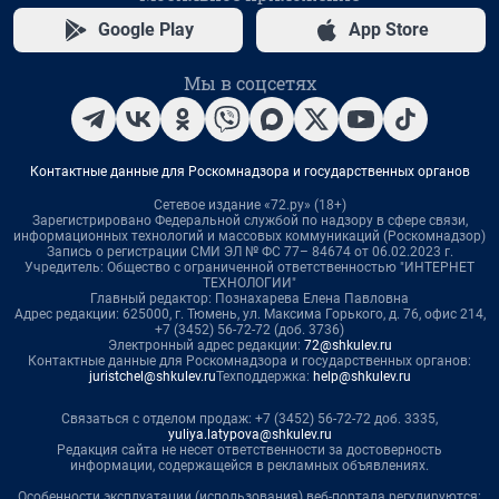
Google Play
App Store
Мы в соцсетях
Контактные данные для Роскомнадзора и государственных органов
Сетевое издание «72.ру» (18+)
Зарегистрировано Федеральной службой по надзору в сфере связи,
информационных технологий и массовых коммуникаций (Роскомнадзор)
Запись о регистрации СМИ ЭЛ № ФС 77– 84674 от 06.02.2023 г.
Учредитель: Общество с ограниченной ответственностью "ИНТЕРНЕТ
ТЕХНОЛОГИИ"
Главный редактор: Познахарева Елена Павловна
Адрес редакции: 625000, г. Тюмень, ул. Максима Горького, д. 76, офис 214,
+7 (3452) 56-72-72 (доб. 3736)
Электронный адрес редакции:
72@shkulev.ru
Контактные данные для Роскомнадзора и государственных органов:
juristchel@shkulev.ru
Техподдержка:
help@shkulev.ru
Связаться с отделом продаж: +7 (3452) 56-72-72 доб. 3335,
yuliya.latypova@shkulev.ru
Редакция сайта не несет ответственности за достоверность
информации, содержащейся в рекламных объявлениях.
Особенности эксплуатации (использования) веб-портала регулируются: