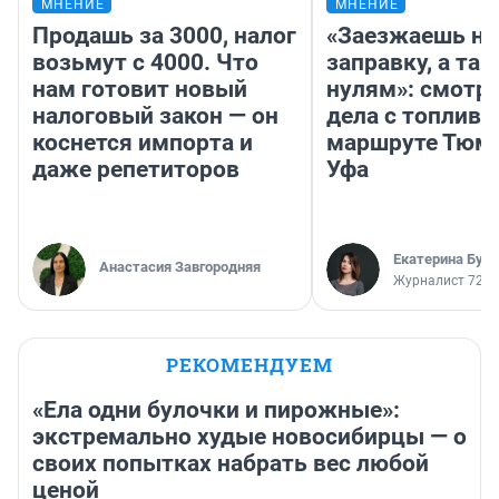
МНЕНИЕ
МНЕНИЕ
Продашь за 3000, налог
«Заезжаешь на
возьмут с 4000. Что
заправку, а там
нам готовит новый
нулям»: смотри
налоговый закон — он
дела с топливо
коснется импорта и
маршруте Тюм
даже репетиторов
Уфа
Екатерина Бур
Анастасия Завгородняя
Журналист 72.R
РЕКОМЕНДУЕМ
«Ела одни булочки и пирожные»:
экстремально худые новосибирцы — о
своих попытках набрать вес любой
ценой