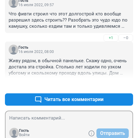
Гость
16 июля 2022, 09:57
Что фивти строил что этот долгострой кто вообще 
разрешил здесь строить?? Разобрать это чудо юдо по 
камушку, сколько ездим там и только удивляемся 
этому убожеству. Вот вам и точечная застройка 
+1
–0
города, лишь бы впендерить а там что будет))))
Гость
16 июля 2022, 08:00
Живу рядом, в обычной панельке. Скажу одно, очень 
достала эта стройка. Столько лет ходили по узком 
убогому и скользкому проходу вдоль улицы. Дом 
вынесен вплотную на улицу Профсоюзную, видимо 
+0
–0
для создания больших пробок, как и здание FIFTI -
FIFTI Хозяина в городе нет, строят по принципу, что 
хочу, то и ворочу!
Читать все комментарии
Гость
Отправить
Войти