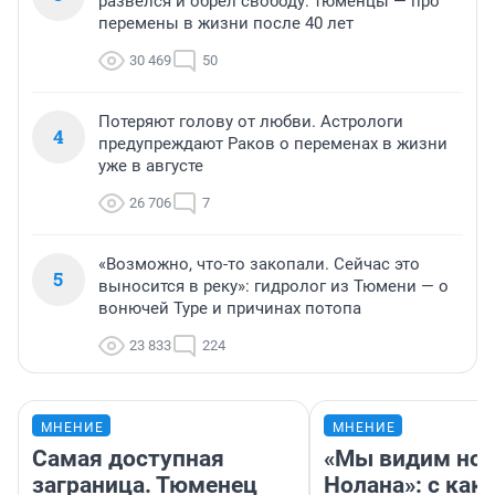
развелся и обрел свободу: тюменцы — про
перемены в жизни после 40 лет
30 469
50
Потеряют голову от любви. Астрологи
4
предупреждают Раков о переменах в жизни
уже в августе
26 706
7
«Возможно, что-то закопали. Сейчас это
5
выносится в реку»: гидролог из Тюмени — о
вонючей Туре и причинах потопа
23 833
224
МНЕНИЕ
МНЕНИЕ
Самая доступная
«Мы видим нов
заграница. Тюменец
Нолана»: с как