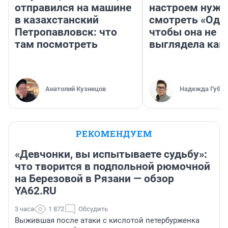
отправился на машине
настроем нужн
в казахстанский
смотреть «Оди
Петропавловск: что
чтобы она не
там посмотреть
выглядела как
Анатолий Кузнецов
Надежда Губар
РЕКОМЕНДУЕМ
«Девчонки, вы испытываете судьбу»:
что творится в подпольной рюмочной
на Березовой в Рязани — обзор
YA62.RU
3 часа
1 872
Обсудить
Выжившая после атаки с кислотой петербурженка