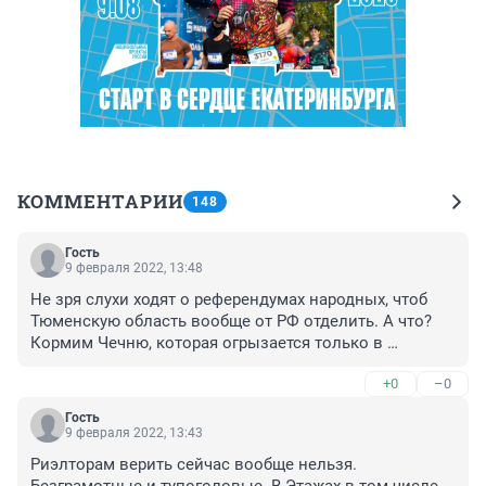
КОММЕНТАРИИ
148
Гость
9 февраля 2022, 13:48
Не зря слухи ходят о референдумах народных, чтоб 
Тюменскую область вообще от РФ отделить. А что? 
Кормим Чечню, которая огрызается только в 
последнее время. Кормим Москву. Кормим Крым. 
+0
–0
Оно надо? Думаю, вряд ли. Президент же сам 
говорил, решают люди, как с Крымом, референдум - 
Гость
наше всё. Только если тут кто такое решит 
9 февраля 2022, 13:43
официально провернуть, он тут же забудет обо всём, 
Риэлторам верить сейчас вообще нельзя.

что говорил. На нефти ещё всё и держится, но страна 