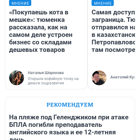
МНЕНИЕ
МНЕНИЕ
«Покупаешь кота в
Самая доступн
мешке»: тюменка
заграница. Тю
рассказала, как на
отправился на
самом деле устроен
в казахстански
бизнес со складами
Петропавловск
дешевых товаров
там посмотрет
Наталья Шорохова
Анатолий Кузн
Открыла кофейную точку на
деньги соцразвития
РЕКОМЕНДУЕМ
На пляже под Геленджиком при атаке
БПЛА погибли преподаватель
английского языка и ее 12-летняя
дочь