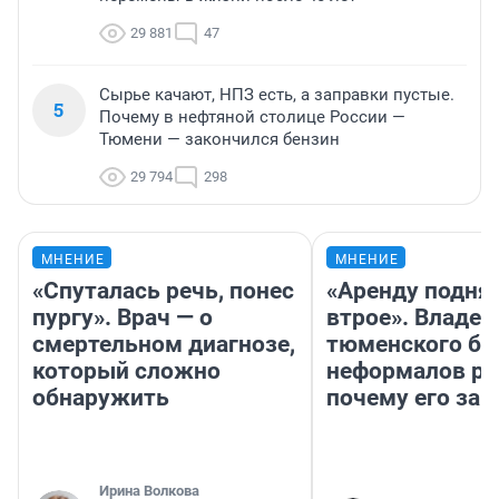
29 881
47
Сырье качают, НПЗ есть, а заправки пустые.
5
Почему в нефтяной столице России —
Тюмени — закончился бензин
29 794
298
МНЕНИЕ
МНЕНИЕ
«Спуталась речь, понес
«Аренду подня
пургу». Врач — о
втрое». Владел
смертельном диагнозе,
тюменского ба
который сложно
неформалов ра
обнаружить
почему его за
Ирина Волкова