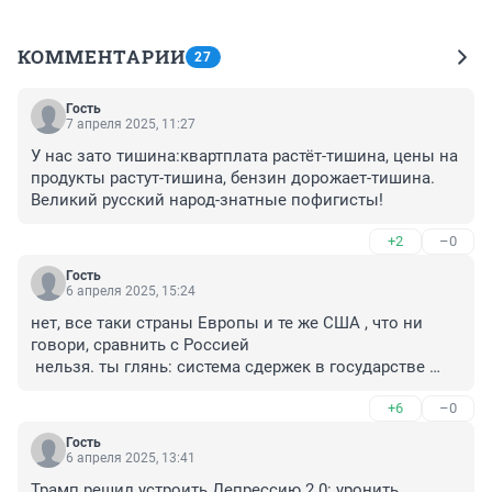
КОММЕНТАРИИ
27
Гость
7 апреля 2025, 11:27
У нас зато тишина:квартплата растёт-тишина, цены на 
продукты растут-тишина, бензин дорожает-тишина. 
Великий русский народ-знатные пофигисты!
+2
–0
Гость
6 апреля 2025, 15:24
нет, все таки страны Европы и те же США , что ни 
говори, сравнить с Россией 

 нельзя. ты глянь: система сдержек в государстве 
работает, суды отменяют Указы президента, а бывает 
+6
–0
и Законы . Народ митингует. Штурмует Белый дом. 
Нет, нам такая демократия в РФ не нужна! у нас 
Гость
стабильность , свобода и единодушие во всем. Все, 
6 апреля 2025, 13:41
как Один
Трамп решил устроить Депрессию 2.0: уронить 