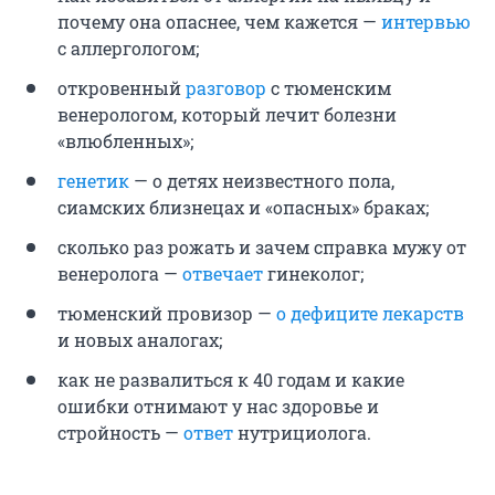
почему она опаснее, чем кажется —
интервью
с аллергологом;
откровенный
разговор
с тюменским
венерологом, который лечит болезни
«влюбленных»;
генетик
— о детях неизвестного пола,
сиамских близнецах и «опасных» браках;
сколько раз рожать и зачем справка мужу от
венеролога —
отвечает
гинеколог;
тюменский провизор —
о дефиците лекарств
и новых аналогах;
как не развалиться к 40 годам и какие
ошибки отнимают у нас здоровье и
стройность —
ответ
нутрициолога.