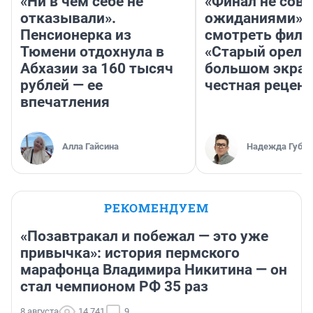
«Ни в чем себе не
«Финал не совп
отказывали».
ожиданиями»: 
Пенсионерка из
смотреть фил
Тюмени отдохнула в
«Старый орел» 
Абхазии за 160 тысяч
большом экран
рублей — ее
честная рецен
впечатления
Алла Гайсина
Надежда Губар
РЕКОМЕНДУЕМ
«Позавтракал и побежал — это уже
привычка»: история пермского
марафонца Владимира Никитина — он
стал чемпионом РФ 35 раз
8 августа
14 741
9