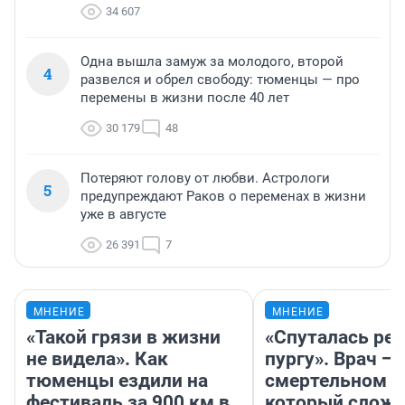
34 607
Одна вышла замуж за молодого, второй
4
развелся и обрел свободу: тюменцы — про
перемены в жизни после 40 лет
30 179
48
Потеряют голову от любви. Астрологи
5
предупреждают Раков о переменах в жизни
уже в августе
26 391
7
МНЕНИЕ
МНЕНИЕ
«Такой грязи в жизни
«Спуталась реч
не видела». Как
пургу». Врач — 
тюменцы ездили на
смертельном д
фестиваль за 900 км в
который слож