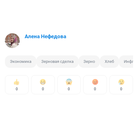
Алена Нефедова
Экономика
Зерновая сделка
Зерно
Хлеб
Инфля
0
0
0
0
0