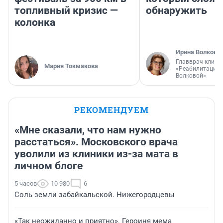
топливный кризис —
обнаружить
колонка
Ирина Волкова
Главврач клини
Мария Токмакова
«Реабилитация 
Волковой»
РЕКОМЕНДУЕМ
«Мне сказали, что нам нужно
расстаться». Московского врача
уволили из клиники из-за мата в
личном блоге
5 часов
10 980
6
Соль земли забайкальской. Нижегородцевы
«Так неожиданно и приятно». Героиня мема