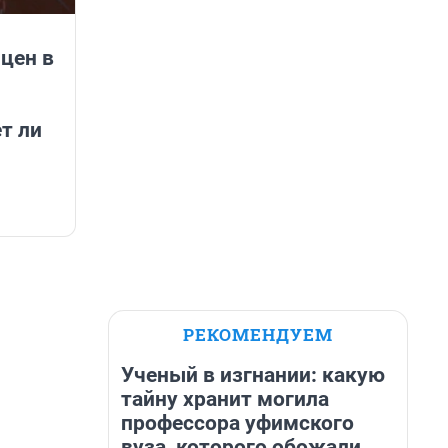
цен в
т ли
РЕКОМЕНДУЕМ
Ученый в изгнании: какую
тайну хранит могила
профессора уфимского
вуза, которого обожали