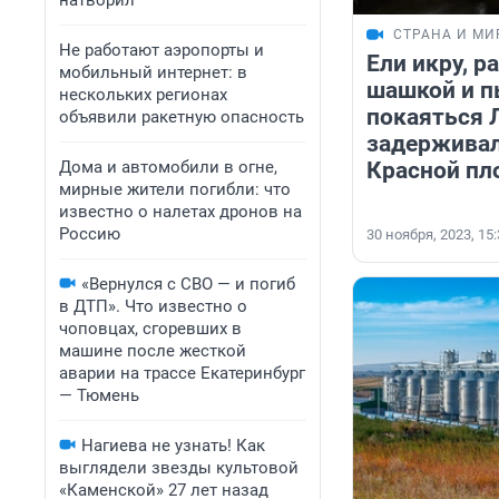
натворил
СТРАНА И МИ
Не работают аэропорты и
Ели икру, р
мобильный интернет: в
шашкой и п
нескольких регионах
покаяться Л
объявили ракетную опасность
задерживал
Дома и автомобили в огне,
Красной п
мирные жители погибли: что
известно о налетах дронов на
Россию
30 ноября, 2023, 15
«Вернулся с СВО — и погиб
в ДТП». Что известно о
чоповцах, сгоревших в
машине после жесткой
аварии на трассе Екатеринбург
— Тюмень
Нагиева не узнать! Как
выглядели звезды культовой
«Каменской» 27 лет назад