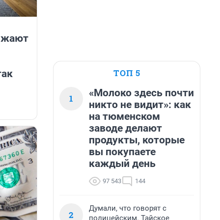
зжают
ТОП 5
так
«Молоко здесь почти
1
никто не видит»: как
на тюменском
заводе делают
продукты, которые
вы покупаете
каждый день
97 543
144
Думали, что говорят с
2
полицейским. Тайское