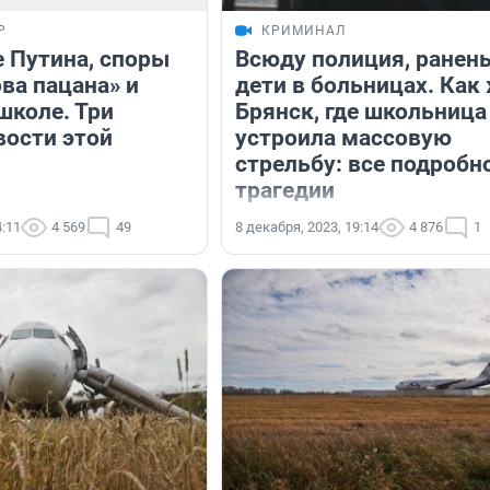
Р
КРИМИНАЛ
 Путина, споры
Всюду полиция, ранен
ва пацана» и
дети в больницах. Как
школе. Три
Брянск, где школьница
вости этой
устроила массовую
стрельбу: все подробн
трагедии
4:11
4 569
49
8 декабря, 2023, 19:14
4 876
1