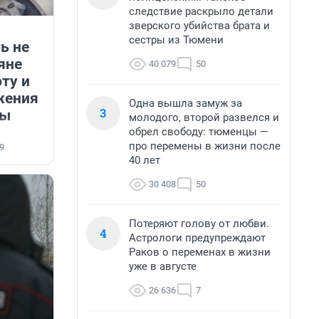
следствие раскрыло детали
зверского убийства брата и
сестры из Тюмени
ь не
яне
40 079
50
ту и
жения
Одна вышла замуж за
3
ты
молодого, второй развелся и
обрел свободу: тюменцы —
про перемены в жизни после
9
40 лет
30 408
50
Потеряют голову от любви.
4
Астрологи предупреждают
Раков о переменах в жизни
уже в августе
26 636
7