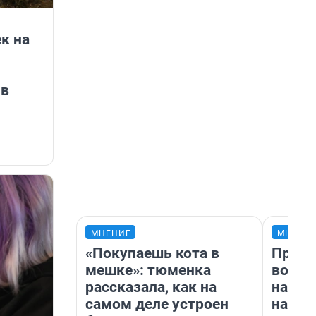
к на
 в
МНЕНИЕ
МНЕНИ
«Покупаешь кота в
Прода
мешке»: тюменка
возьм
рассказала, как на
нам г
самом деле устроен
налог