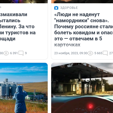
Р
ЗДОРОВЬЕ
азмахивали
«Люди не наденут
ытались
"намордники" снова».
енину. За что
Почему россияне стал
и туристов на
болеть ковидом и опас
лощади
это — отвечаем в 5
карточках
:30
6 391
9
23 ноября, 2023, 09:30
5 665
27