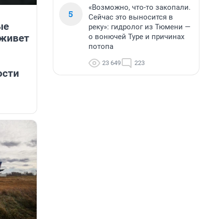
«Возможно, что-то закопали.
5
Сейчас это выносится в
ые
реку»: гидролог из Тюмени —
о вонючей Туре и причинах
 живет
потопа
23 649
223
ости