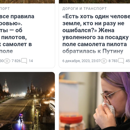
ПОРТ
ДОРОГИ И ТРАНСПОРТ
все правила
«Есть хоть один челове
ровью».
земле, кто ни разу не
ты — об
ошибался?» Жена
 пилотов,
уволенного за посадку
 самолет в
поле самолета пилота
поле
обратилась к Путину
:30
7 826
14
6 декабря, 2023, 23:07
8 783
45