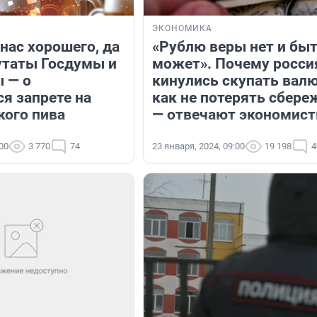
ЭКОНОМИКА
 нас хорошего, да
«Рублю веры нет и быт
путаты Госдумы и
может». Почему росси
 — о
кинулись скупать валю
я запрете на
как не потерять сбере
кого пива
— отвечают экономис
:00
3 770
74
23 января, 2024, 09:00
19 198
4