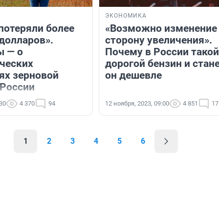
ЭКОНОМИКА
 потеряли более
«Возможно изменение 
долларов».
сторону увеличения».
 — о
Почему в России такой
ческих
дорогой бензин и стане
ях зерновой
он дешевле
 России
:30
4 370
94
12 ноября, 2023, 09:00
4 851
17
1
2
3
4
5
6