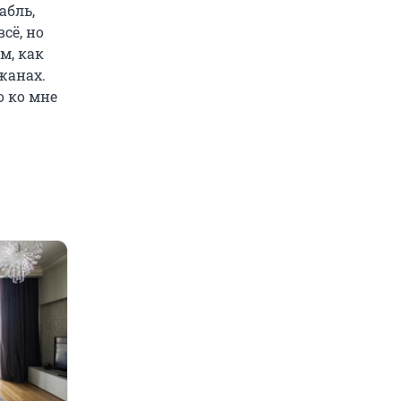
абль,
сё, но
м, как
жанах.
о ко мне