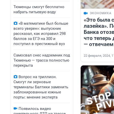
Тюменцы смогут бесплатно
набрать питьевую воду
ЭКОНОМИКА
«Это была 
«В математике был больше
лазейка». П
всего уверен»: выпускник
Банка отоз
рассказал, как исправил 298
что теперь
баллов за ЕГЭ на 300 и
— отвечаем
поступил в престижный вуз
Самосвал снес надземник под
22 февраля, 2024, 1
Тюменью — трасса полностью
перекрыта
Вопрос на триллион.
Смогут ли зерновые
терминалы Балтики заменить
заблокированные южные
порты: мнение эксперта
Появилось видео
смертельного ДТП на трассе