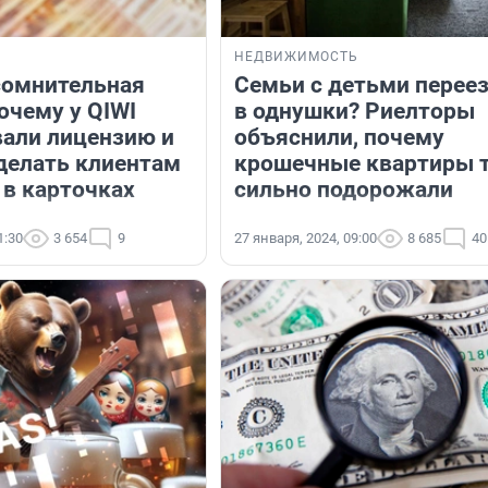
НЕДВИЖИМОСТЬ
сомнительная
Семьи с детьми перее
очему у QIWI
в однушки? Риeлторы
вали лицензию и
объяснили, почему
 делать клиентам
крошечные квартиры 
 в карточках
сильно подорожали
1:30
3 654
9
27 января, 2024, 09:00
8 685
40