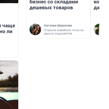
бизнес со складами
косне
дешевых товаров
даже 
и чаще
Наталья Шорохова
Открыла кофейную точку на
но ли
деньги соцразвития