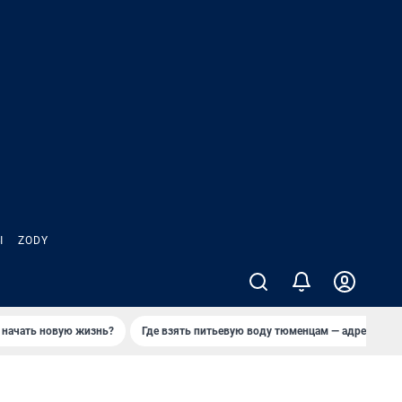
Ы
ZODY
 начать новую жизнь?
Где взять питьевую воду тюменцам — адреса