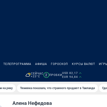
ТЕЛЕПРОГРАММА
АФИША
ГОРОСКОП
КУРСЫ ВАЛЮТ
ИГР
USD 82,17
СЕЙЧАС
2
ПРОБКИ
+23°C
EUR 94,84
м на реку
Тюменка показала, что странного продают в Таиланде
Где
Алена Нефедова