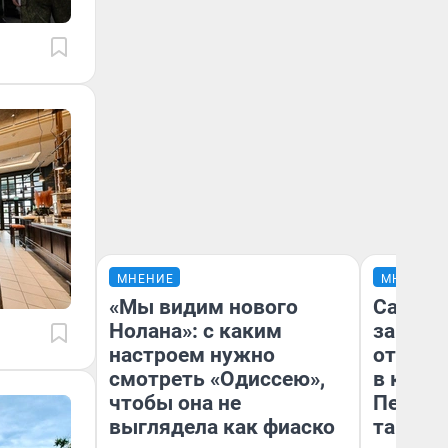
МНЕНИЕ
МНЕНИЕ
«Мы видим нового
Самая 
Нолана»: с каким
загран
настроем нужно
отправ
смотреть «Одиссею»,
в каза
чтобы она не
Петроп
выглядела как фиаско
там по