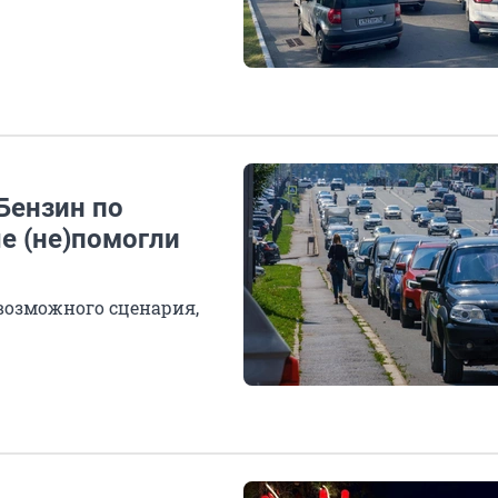
Бензин по
е (не)помогли
возможного сценария,