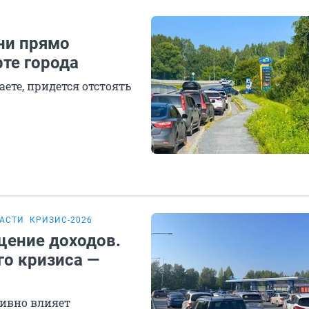
ни прямо
рте города
аете, придется отстоять
ЛАСТИ
КРИЗИС-2026
щение доходов.
го кризиса —
тивно влияет