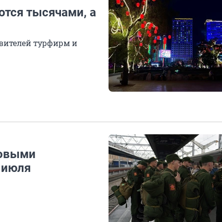
тся тысячами, а
авителей турфирм и
новыми
2 июля