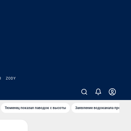
Ы
ZODY
Тюменец показал паводок с высоты
Заявление водоканала про запа