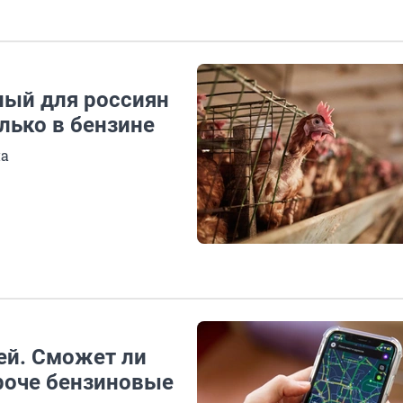
ный для россиян
лько в бензине
на
ей. Сможет ли
роче бензиновые