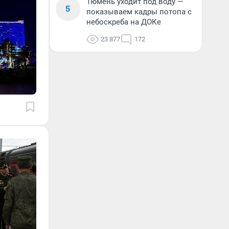
Тюмень уходит под воду —
5
показываем кадры потопа с
небоскреба на ДОКе
23 877
172