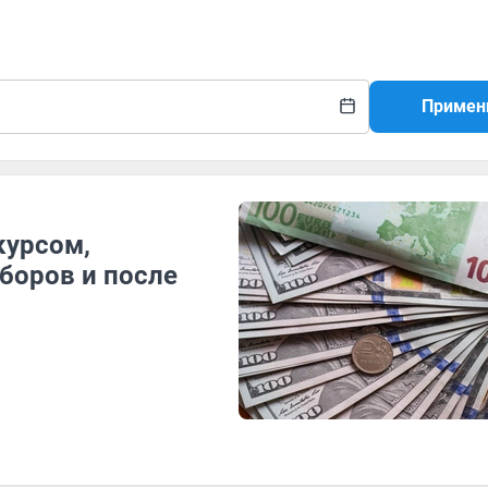
Примен
курсом,
боров и после