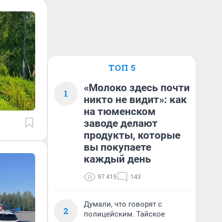
ТОП 5
«Молоко здесь почти
1
никто не видит»: как
на тюменском
заводе делают
продукты, которые
вы покупаете
каждый день
97 415
143
Думали, что говорят с
2
полицейским. Тайское