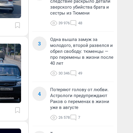
следствие раскрыло детали
зверского убийства брата и
сестры из Тюмени
39 976
48
Одна вышла замуж за
3
молодого, второй развелся и
обрел свободу: тюменцы —
про перемены в жизни после
40 лет
30 346
49
Потеряют голову от любви.
4
Астрологи предупреждают
Раков о переменах в жизни
уже в августе
26 578
7