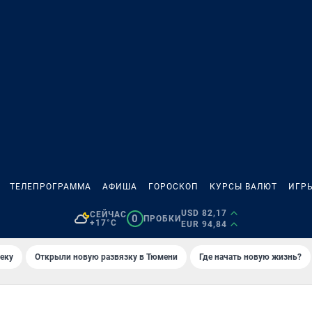
ТЕЛЕПРОГРАММА
АФИША
ГОРОСКОП
КУРСЫ ВАЛЮТ
ИГР
USD 82,17
СЕЙЧАС
0
ПРОБКИ
+17°C
EUR 94,84
еку
Открыли новую развязку в Тюмени
Где начать новую жизнь?