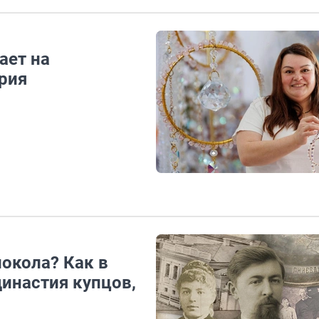
ает на
рия
локола? Как в
династия купцов,