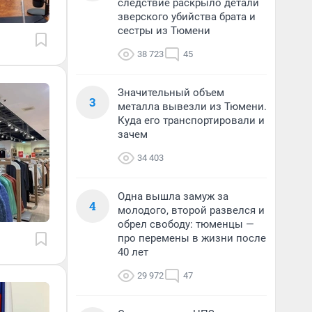
следствие раскрыло детали
зверского убийства брата и
сестры из Тюмени
38 723
45
Значительный объем
3
металла вывезли из Тюмени.
Куда его транспортировали и
зачем
34 403
Одна вышла замуж за
4
молодого, второй развелся и
обрел свободу: тюменцы —
про перемены в жизни после
40 лет
29 972
47