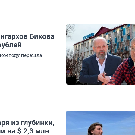
лигархов Бикова
рублей
лом году перешла
аря из глубинки,
м на $ 2,3 млн