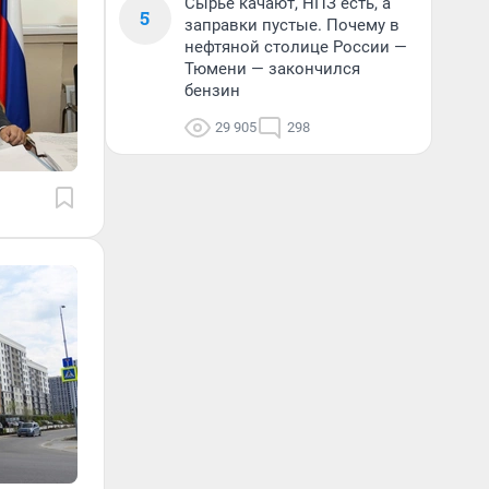
Сырье качают, НПЗ есть, а
5
заправки пустые. Почему в
нефтяной столице России —
Тюмени — закончился
бензин
29 905
298