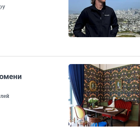
ру
Тюмени
блей