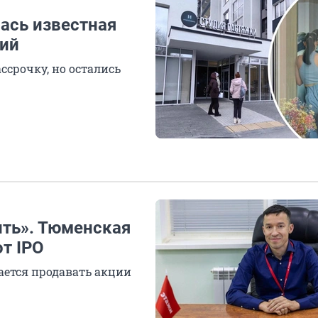
ась известная
дий
срочку, но остались
ть». Тюменская
т IPO
ается продавать акции