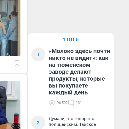
ТОП 5
«Молоко здесь почти
1
никто не видит»: как
на тюменском
заводе делают
продукты, которые
вы покупаете
каждый день
96 502
131
Думали, что говорят с
2
полицейским. Тайское