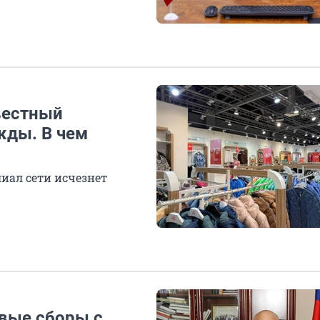
вестный
жды. В чем
лиал сети исчезнет
овые сборы с