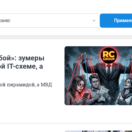
изнес
Примен
бой»: зумеры
й IT-схеме, а
ой пирамидой, а МВД