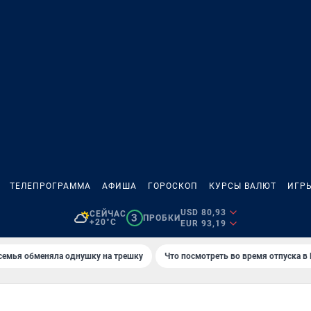
ТЕЛЕПРОГРАММА
АФИША
ГОРОСКОП
КУРСЫ ВАЛЮТ
ИГР
USD 80,93
СЕЙЧАС
3
ПРОБКИ
+20°C
EUR 93,19
семья обменяла однушку на трешку
Что посмотреть во время отпуска в