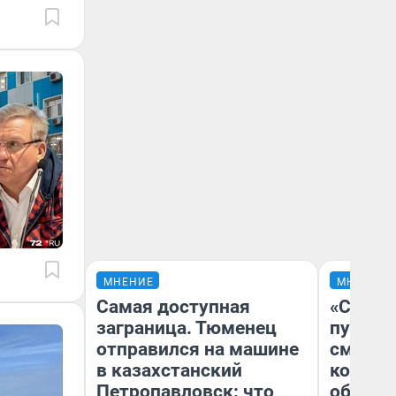
МНЕНИЕ
МНЕНИЕ
Самая доступная
«Спутал
заграница. Тюменец
пургу».
отправился на машине
смерте
в казахстанский
которы
Петропавловск: что
обнару