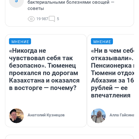
5
бактериальными болезнями овощей —
советы
19 987
5
МНЕНИЕ
МНЕНИЕ
«Никогда не
«Ни в чем себе
чувствовал себя так
отказывали».
безопасно». Тюменец
Пенсионерка и
проехался по дорогам
Тюмени отдохн
Казахстана и оказался
Абхазии за 160
в восторге — почему?
рублей — ее
впечатления
Анатолий Кузнецов
Алла Гайсина