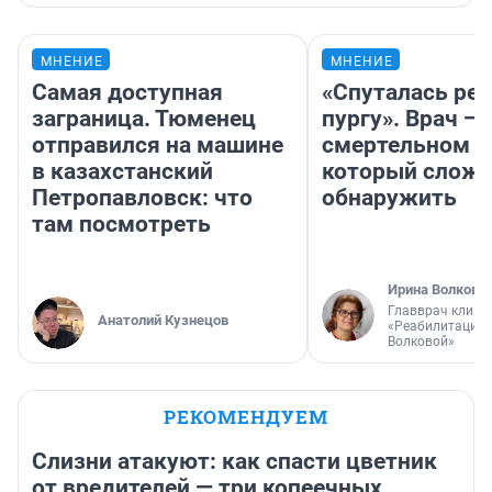
МНЕНИЕ
МНЕНИЕ
Самая доступная
«Спуталась реч
заграница. Тюменец
пургу». Врач — 
отправился на машине
смертельном д
в казахстанский
который слож
Петропавловск: что
обнаружить
там посмотреть
Ирина Волкова
Главврач клини
Анатолий Кузнецов
«Реабилитация 
Волковой»
РЕКОМЕНДУЕМ
Слизни атакуют: как спасти цветник
от вредителей — три копеечных