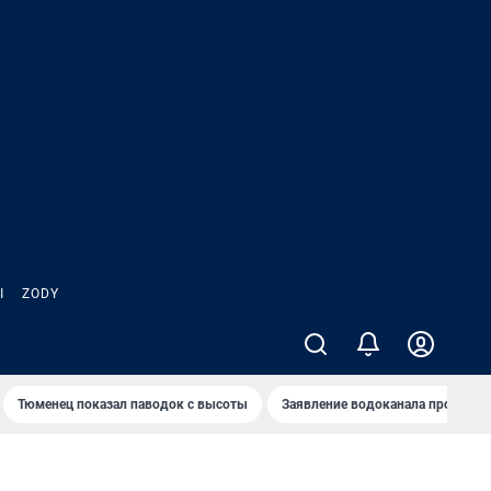
Ы
ZODY
Тюменец показал паводок с высоты
Заявление водоканала про запа