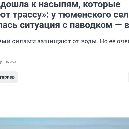
одошла к насыпям, которые
т трассу»: у тюменского сел
лась ситуация с паводком — 
еми силами защищают от воды. Но ее оче
36 259
тариев