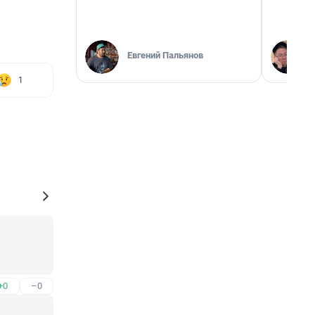
Евгений Пальянов
1
+0
–0