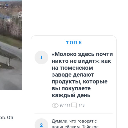
ТОП 5
«Молоко здесь почти
1
никто не видит»: как
на тюменском
заводе делают
продукты, которые
вы покупаете
каждый день
97 411
143
ов. Он
Думали, что говорят с
2
полицейским. Тайское