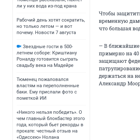
ли у них вода из-под крана
Чтобы защитить
Рабочий день хотят сократить,
временную дамбу
но только летом — и вот
что большая вод
почему. Новости 7 августа
— В ближайшие 
Звездные гости в 500-
примерно на 40
летнем соборе: Криштиану
Роналду готовится сыграть
защищают федер
свадьбу века на Мадейре
патрулирование
держаться на н
Тюменец пожаловался
Александр Моор
властям на переполненные
баки. Ему прислали фото с
пометкой ИИ
«Никого нельзя победить». О
чем главный блокбастер этого
года, который бьет рекорды в
прокате: честный отзыв на
«Одиссею» Нолана