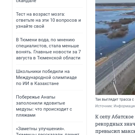
скандале
Тест на возраст мозга:
ответьте на эти 10 вопросов и
узнайте свой
В Тюмени вода, по мнению
специалистов, стала меньше
вонять. Главные новости за 7
августа в Тюменской области
Школьники победили на
Международной олимпиаде
по ИИ в Казахстане
Побережье Анапы
Так выглядит трасса с
заполонили ядовитые
Источник: 
Информацио
медузы: что происходит с
пляжами
К селу Абатское
рекордных знач
«Заметны улучшения».
превысил макси
Тюменцы рассказали, пахнет