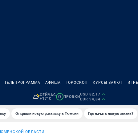
ТЕЛЕПРОГРАММА
АФИША
ГОРОСКОП
КУРСЫ ВАЛЮТ
ИГР
USD 82,17
СЕЙЧАС
0
ПРОБКИ
+17°C
EUR 94,84
еку
Открыли новую развязку в Тюмени
Где начать новую жизнь?
ТЮМЕНСКОЙ ОБЛАСТИ