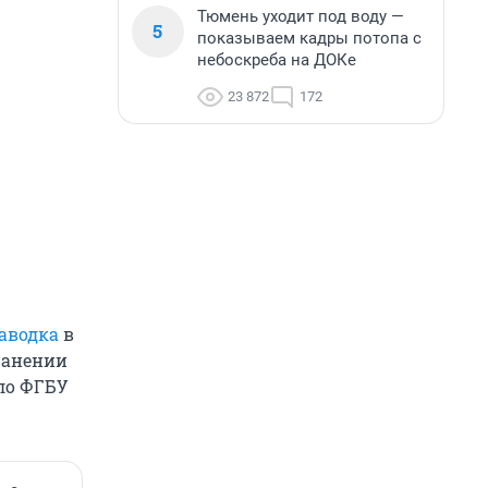
Тюмень уходит под воду —
5
показываем кадры потопа с
небоскреба на ДОКе
23 872
172
аводка
в
ранении
ло ФГБУ