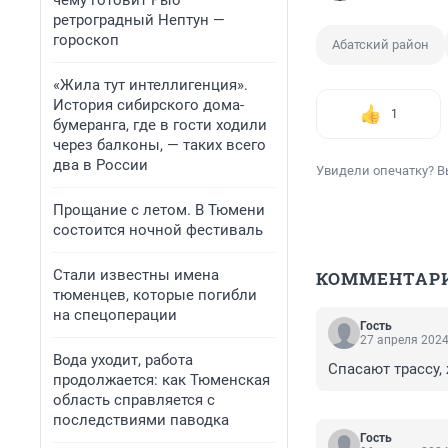
чему готовит Рыб
ретроградный Нептун —
гороскоп
Абатский район
«Жила тут интеллигенция».
История сибирского дома-
1
бумеранга, где в гости ходили
через балконы, — таких всего
два в России
Увидели опечатку? В
Прощание с летом. В Тюмени
состоится ночной фестиваль
Стали известны имена
КОММЕНТАР
тюменцев, которые погибли
на спецоперации
Гость
27 апреля 2024
Вода уходит, работа
Спасают трассу,
продолжается: как Тюменская
область справляется с
последствиями паводка
Гость