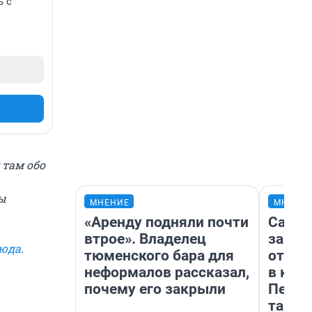
ь с
 там обо
ы
МНЕНИЕ
МНЕНИ
«Аренду подняли почти
Самая
втрое». Владелец
загра
сюда
.
тюменского бара для
отпра
неформалов рассказал,
в каз
почему его закрыли
Петро
там п