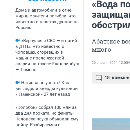
«Вода п
Дома и автомобили в огне,
защищаю
мирные жители погибли: что
известно о налетах дронов на
обостри
Россию
Абатское вс
«Вернулся с СВО — и погиб
в ДТП». Что известно о
много
чоповцах, сгоревших в
машине после жесткой
26 апреля 2024, 12:05
аварии на трассе Екатеринбург
— Тюмень
18
коммен
Нагиева не узнать! Как
выглядели звезды культовой
«Каменской» 27 лет назад
«Колобок» собрал 100 млн за
два дня проката, но фанаты
Человека-паука объявили ему
войну. Разбираемся в