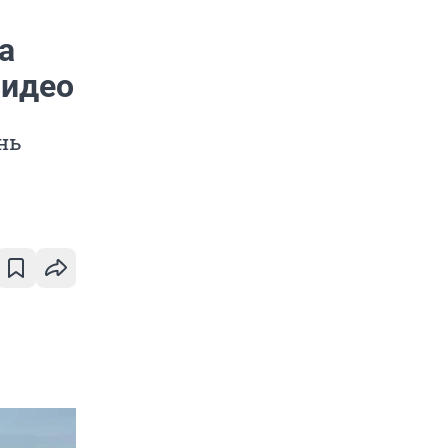
а
видео
нь