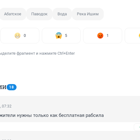
Абатское
Паводок
Вода
Река Ишим
0
5
1
ыделите фрагмент и нажмите Ctrl+Enter
ИИ
18
, 07:32
 жители нужны только как бесплатная рабсила