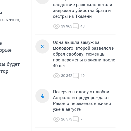
следствие раскрыло детали
зверского убийства брата и
и
сестры из Тюмени
ть того,
39 963
48
е
Одна вышла замуж за
3
молодого, второй развелся и
торые
обрел свободу: тюменцы —
 —
про перемены в жизни после
ды будет
40 лет
атор
30 342
49
Потеряют голову от любви.
4
Астрологи предупреждают
Раков о переменах в жизни
уже в августе
26 573
7