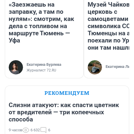
«Заезжаешь на
Музей Чайковс
заправку, а там по
церковь с
нулям»: смотрим, как
самоцветами и
дела с топливом на
символика ССС
маршруте Тюмень —
Тюменцы на ав
Уфа
поехали по Ура
они там нашли
Екатерина Бурлева
Екатерина Лит
Журналист 72.RU
РЕКОМЕНДУЕМ
Слизни атакуют: как спасти цветник
от вредителей — три копеечных
способа
9 часов
6 632
6