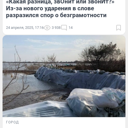
«Какая разница, звОнит или звонИт?»
Из-за нового ударения в слове
разразился спор о безграмотности
24 апреля, 2025, 17:16
3 938
14
ГОРОД