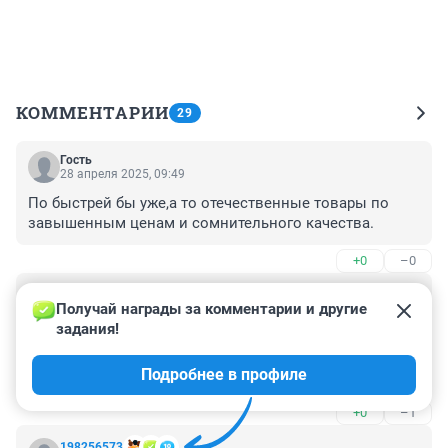
КОММЕНТАРИИ
29
Гость
28 апреля 2025, 09:49
По быстрей бы уже,а то отечественные товары по 
завышенным ценам и сомнительного качества.
+0
–0
Гость
28 апреля 2025, 03:43
Получай награды за комментарии и другие 
задания!
Что париться придут не приедут мы сами с усами 
пусть плохими но своими не для того мы сво начали 
Подробнее в профиле
чтоб они вернулись
+0
–1
198256573