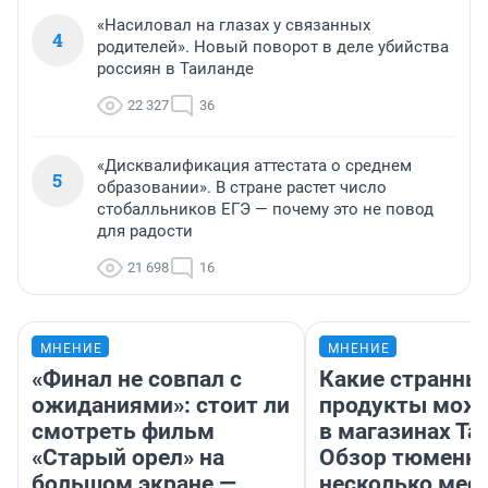
«Насиловал на глазах у связанных
4
родителей». Новый поворот в деле убийства
россиян в Таиланде
22 327
36
«Дисквалификация аттестата о среднем
5
образовании». В стране растет число
стобалльников ЕГЭ — почему это не повод
для радости
21 698
16
МНЕНИЕ
МНЕНИЕ
«Финал не совпал с
Какие странны
ожиданиями»: стоит ли
продукты можн
смотреть фильм
в магазинах Та
«Старый орел» на
Обзор тюменки
большом экране —
несколько мес