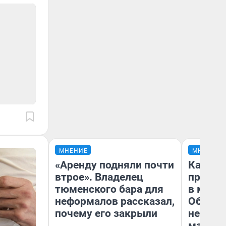
МНЕНИЕ
МНЕНИЕ
«Аренду подняли почти
Какие 
втрое». Владелец
продук
тюменского бара для
в мага
неформалов рассказал,
Обзор 
почему его закрыли
нескол
маркет