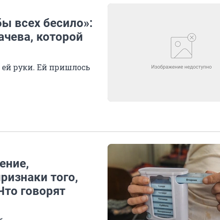
бы всех бесило»:
ачева, которой
л ей руки. Ей пришлось
ение,
ризнаки того,
Что говорят