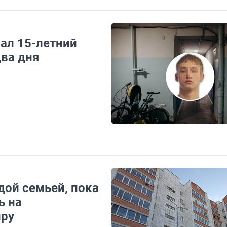
ал 15-летний
два дня
дой семьей, пока
ь на
иру