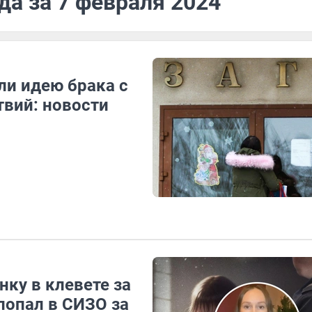
да за 7 февраля 2024
ли идею брака с
твий: новости
ку в клевете за
попал в СИЗО за