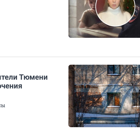
ители Тюмени
ючения
сы