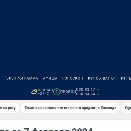
ТЕЛЕПРОГРАММА
АФИША
ГОРОСКОП
КУРСЫ ВАЛЮТ
ИГР
USD 82,17
СЕЙЧАС
2
ПРОБКИ
+27°C
EUR 94,84
м на реку
Тюменка показала, что странного продают в Таиланде
Где