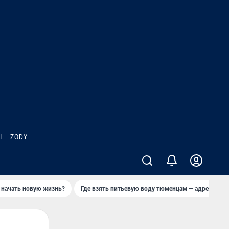
Ы
ZODY
 начать новую жизнь?
Где взять питьевую воду тюменцам — адреса