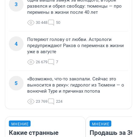
Одна вышла замуж за молодого, второй
3
развелся и обрел свободу: тюменцы — про
перемены в жизни после 40 лет
30 448
50
Потеряют голову от любви. Астрологи
4
предупреждают Раков о переменах в жизни
уже в августе
26 679
7
«Возможно, что-то закопали. Сейчас это
5
выносится в реку»: гидролог из Тюмени — о
вонючей Туре и причинах потопа
23 769
224
МНЕНИЕ
МНЕНИЕ
Какие странные
Продашь за 300