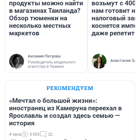
продукты можно найти
возьмут с 4000
в магазинах Таиланда?
нам готовит н
Обзор тюменки на
налоговый зако
несколько местных
коснется импор
маркетов
даже репетито
Аксиния Петрова
Анастасия Зав
Руководитель модельного
агентства в Тюмени
РЕКОМЕНДУЕМ
«Мечтал о большой жизни»:
иностранец из Камеруна переехал в
Ярославль и создал здесь семью —
история
4 часа
5 033
22