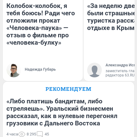
Колобок-колобок, я
«За неделю две
тебя боюсь! Ради чего
были страшные
отложили прокат
туристка расска
«Человека-паука» —
отдыхе в Крым
отзыв о фильме про
«человека-булку»
Александра Исм
Надежда Губарь
заместитель глав
редактора 63.RU
РЕКОМЕНДУЕМ
«Либо платишь бандитам, либо
стреляешь». Уральский бизнесмен
рассказал, как в нулевые перегонял
грузовики с Дальнего Востока
4 часа
8 295
45