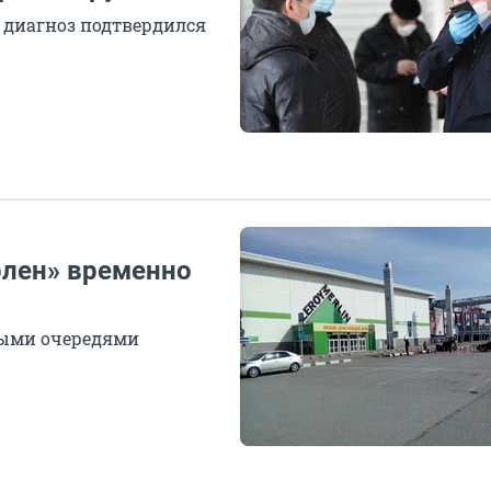
 диагноз подтвердился
рлен» временно
ными очередями