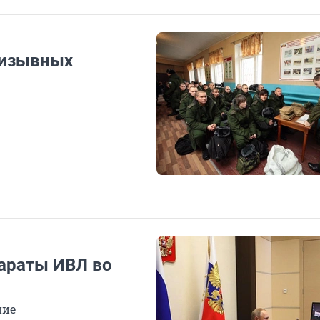
ризывных
параты ИВЛ во
ние