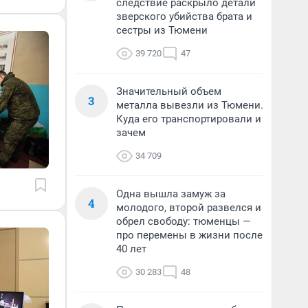
следствие раскрыло детали
зверского убийства брата и
сестры из Тюмени
39 720
47
Значительный объем
3
металла вывезли из Тюмени.
Куда его транспортировали и
зачем
34 709
Одна вышла замуж за
4
молодого, второй развелся и
обрел свободу: тюменцы —
про перемены в жизни после
40 лет
30 283
48