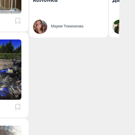
Мария Токмакова
Ан