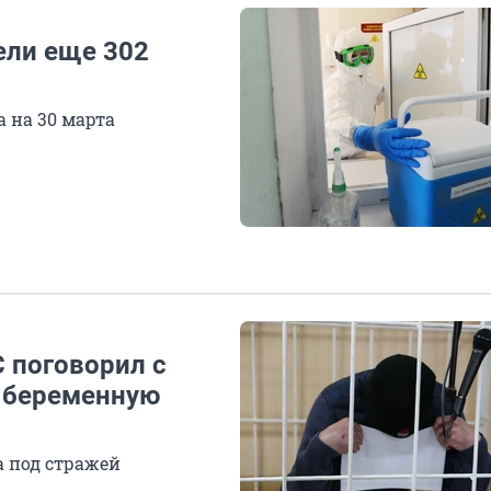
ели еще 302
 на 30 марта
С поговорил с
л беременную
а под стражей