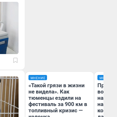
МНЕНИЕ
МНЕНИЕ
«Такой грязи в жизни
Продаш
не видела». Как
возьмут
тюменцы ездили на
нам го
фестиваль за 900 км в
налого
топливный кризис —
коснет
колонка
даже р