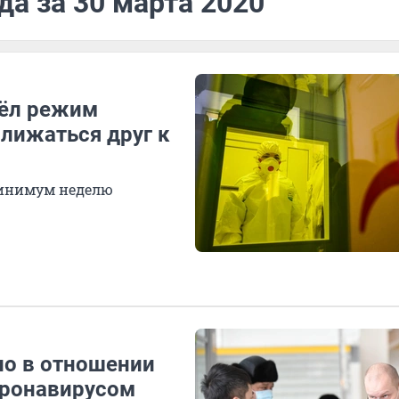
да за 30 марта 2020
вёл режим
лижаться друг к
минимум неделю
ло в отношении
оронавирусом