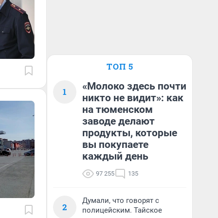
ТОП 5
«Молоко здесь почти
1
никто не видит»: как
на тюменском
заводе делают
продукты, которые
вы покупаете
каждый день
97 255
135
Думали, что говорят с
2
полицейским. Тайское