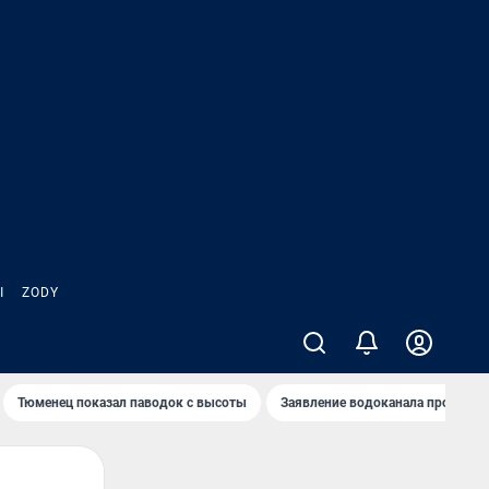
Ы
ZODY
Тюменец показал паводок с высоты
Заявление водоканала про запа