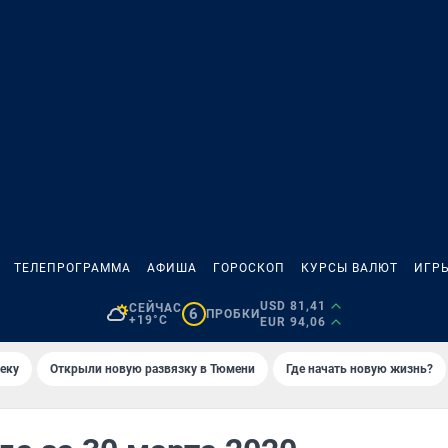
ТЕЛЕПРОГРАММА
АФИША
ГОРОСКОП
КУРСЫ ВАЛЮТ
ИГР
USD 81,41
СЕЙЧАС
6
ПРОБКИ
+19°C
EUR 94,06
еку
Открыли новую развязку в Тюмени
Где начать новую жизнь?