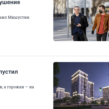
рушение
хаил Мишустин
пустил
, а горожан — на