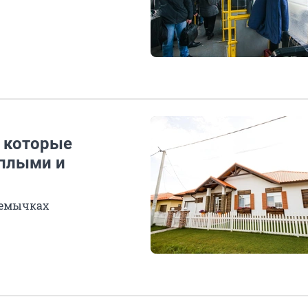
, которые
еплыми и
ремычках