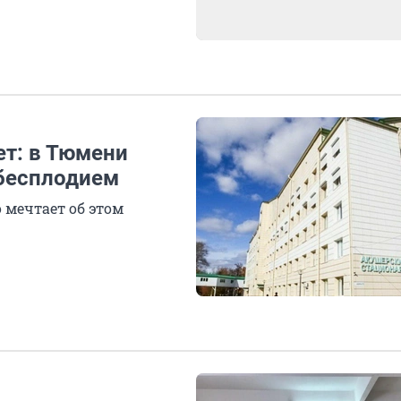
ет: в Тюмени
 бесплодием
о мечтает об этом