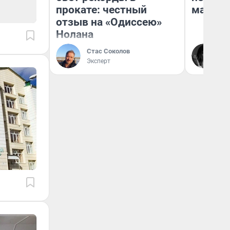
прокате: честный
маркет
отзыв на «Одиссею»
Нолана
Ак
Стас Соколов
Ру
Эксперт
аг