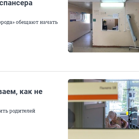
спансера
орода» обещают начать
ваем, как не
ить родителей