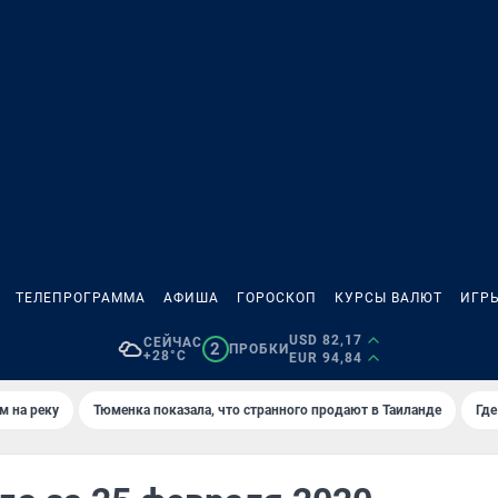
ТЕЛЕПРОГРАММА
АФИША
ГОРОСКОП
КУРСЫ ВАЛЮТ
ИГР
USD 82,17
СЕЙЧАС
2
ПРОБКИ
+28°C
EUR 94,84
м на реку
Тюменка показала, что странного продают в Таиланде
Где