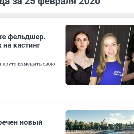
да за 25 февраля 2020
же фельдшер.
 на кастинг
 круто изменить свою
кречен новый