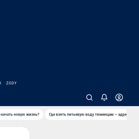
Ы
ZODY
 начать новую жизнь?
Где взять питьевую воду тюменцам — адреса