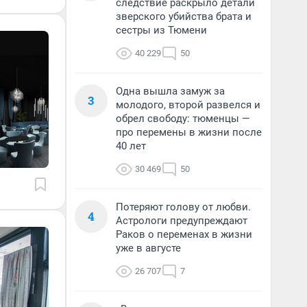
следствие раскрыло детали
зверского убийства брата и
сестры из Тюмени
40 229
50
Одна вышла замуж за
3
молодого, второй развелся и
обрел свободу: тюменцы —
про перемены в жизни после
40 лет
30 469
50
Потеряют голову от любви.
4
Астрологи предупреждают
Раков о переменах в жизни
уже в августе
26 707
7