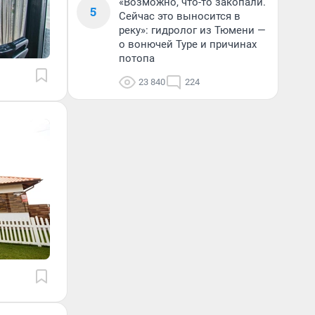
«Возможно, что-то закопали.
5
Сейчас это выносится в
реку»: гидролог из Тюмени —
о вонючей Туре и причинах
потопа
23 840
224