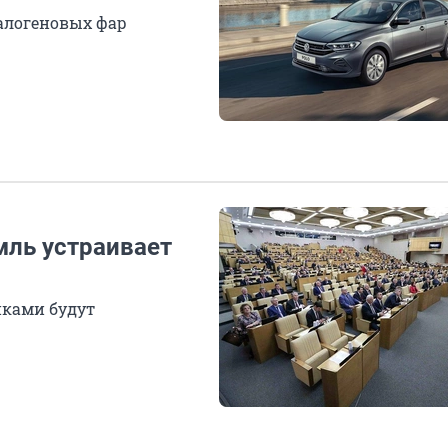
алогеновых фар
мль устраивает
иками будут