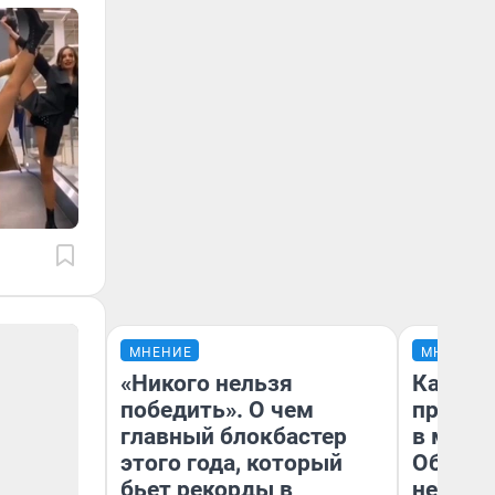
МНЕНИЕ
МНЕНИЕ
«Никого нельзя
Какие 
победить». О чем
продук
главный блокбастер
в мага
этого года, который
Обзор 
бьет рекорды в
нескол