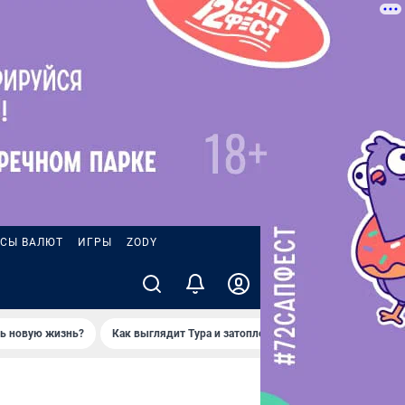
СЫ ВАЛЮТ
ИГРЫ
ZODY
ть новую жизнь?
Как выглядит Тура и затопленные берега — вид с реки