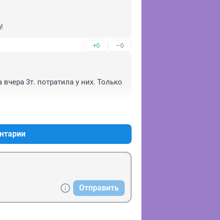
!
+0
–0
вчера 3т. потратила у них. Только 
+0
–0
нтарии
Отправить