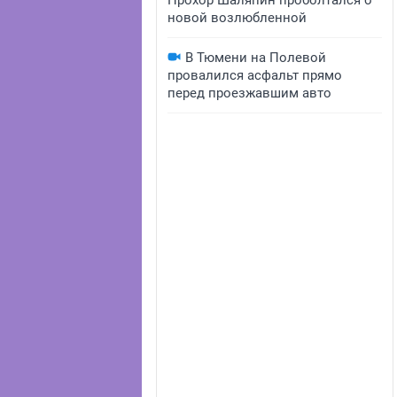
Прохор Шаляпин проболтался о
новой возлюбленной
В Тюмени на Полевой
провалился асфальт прямо
перед проезжавшим авто