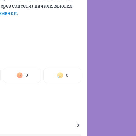
ерез соцсети) начали многие.
юменки
.
0
0