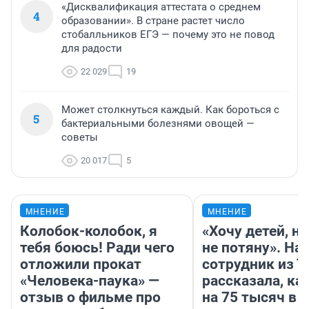
«Дисквалификация аттестата о среднем
4
образовании». В стране растет число
стобалльников ЕГЭ — почему это не повод
для радости
22 029
19
Может столкнуться каждый. Как бороться с
5
бактериальными болезнями овощей —
советы
20 017
5
МНЕНИЕ
МНЕНИЕ
Колобок-колобок, я
«Хочу детей, н
тебя боюсь! Ради чего
не потяну». На
отложили прокат
сотрудник из 
«Человека-паука» —
рассказала, ка
отзыв о фильме про
на 75 тысяч в 