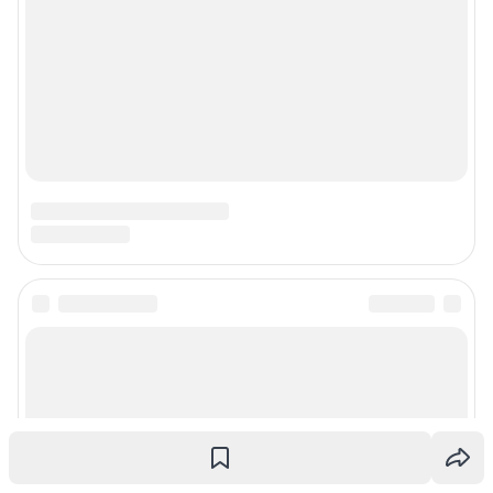
Подписаться на новости
Сообщить новость
Рубрики