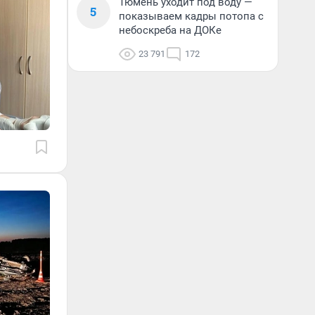
Тюмень уходит под воду —
5
показываем кадры потопа с
небоскреба на ДОКе
23 791
172