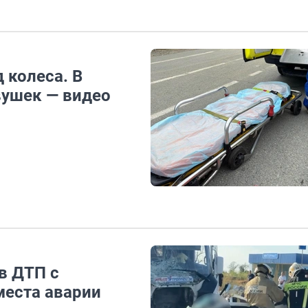
 колеса. В
вушек — видео
в ДТП с
места аварии