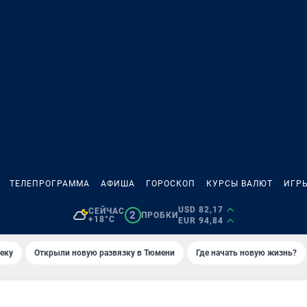
ТЕЛЕПРОГРАММА
АФИША
ГОРОСКОП
КУРСЫ ВАЛЮТ
ИГР
USD 82,17
СЕЙЧАС
2
ПРОБКИ
+18°C
EUR 94,84
еку
Открыли новую развязку в Тюмени
Где начать новую жизнь?