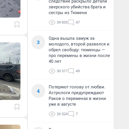
следствие раскрыло детали
зверского убийства брата и
сестры из Тюмени
39 835
47
Одна вышла замуж за
3
молодого, второй развелся и
обрел свободу: тюменцы —
про перемены в жизни после
40 лет
30 317
49
Потеряют голову от любви.
4
Астрологи предупреждают
Раков о переменах в жизни
уже в августе
26 524
7