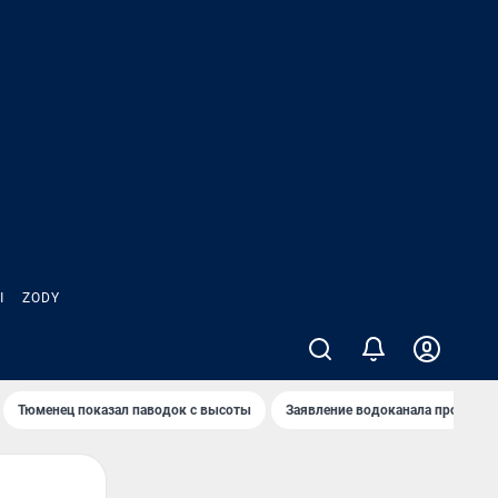
Ы
ZODY
Тюменец показал паводок с высоты
Заявление водоканала про запа