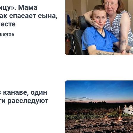
ицу». Мама
ак спасает сына,
весте
ожение
 канаве, один
ти расследуют