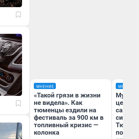
МНЕНИЕ
МНЕНИЕ
«Такой грязи в жизни
Музей 
не видела». Как
церков
тюменцы ездили на
самоцв
фестиваль за 900 км в
символ
топливный кризис —
Тюменц
колонка
поехали