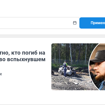
Примен
но, кто погиб на
 во вспыхнувшем
и