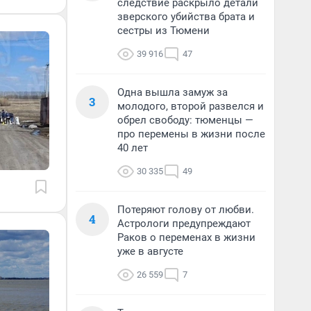
следствие раскрыло детали
зверского убийства брата и
сестры из Тюмени
39 916
47
Одна вышла замуж за
3
молодого, второй развелся и
обрел свободу: тюменцы —
про перемены в жизни после
40 лет
30 335
49
Потеряют голову от любви.
4
Астрологи предупреждают
Раков о переменах в жизни
уже в августе
26 559
7