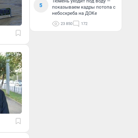
Тюмень уходит под воду —
5
показываем кадры потопа с
небоскреба на ДОКе
23 850
172