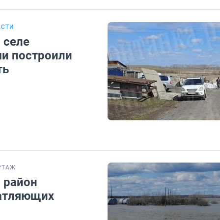
АСТИ
 селе
ми построили
ть
РТАЖ
й район
чатляющих