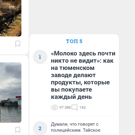
ТОП 5
«Молоко здесь почти
1
никто не видит»: как
на тюменском
заводе делают
продукты, которые
вы покупаете
каждый день
97 386
143
Думали, что говорят с
2
полицейским. Тайское