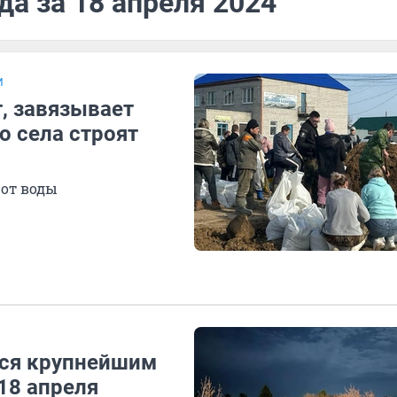
да за 18 апреля 2024
И
т, завязывает
о села строят
 от воды
тся крупнейшим
 18 апреля