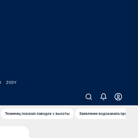
Ы
ZODY
Тюменец показал паводок с высоты
Заявление водоканала про запа