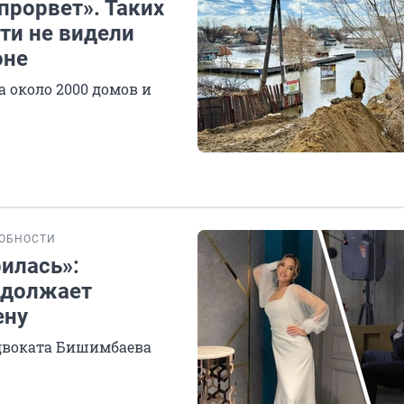
 прорвет». Таких
ти не видели
оне
 около 2000 домов и
ОБНОСТИ
рилась»:
одолжает
ену
двоката Бишимбаева