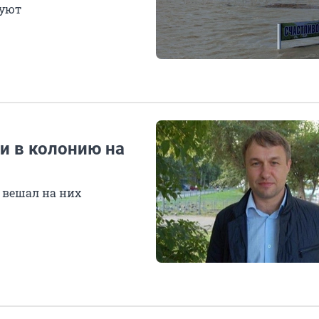
руют
и в колонию на
 вешал на них