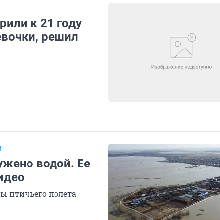
рили к 21 году
евочки, решил
И
ужено водой. Ее
идео
ты птичьего полета