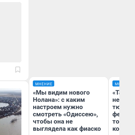
МНЕНИЕ
МНЕНИЕ
«Мы видим нового
«Такой
Нолана»: с каким
не виде
настроем нужно
тюменц
смотреть «Одиссею»,
фестива
чтобы она не
топлив
выглядела как фиаско
колонк