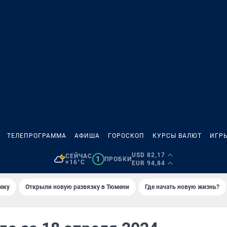
ТЕЛЕПРОГРАММА
АФИША
ГОРОСКОП
КУРСЫ ВАЛЮТ
ИГР
USD 82,17
СЕЙЧАС
1
ПРОБКИ
+16°C
EUR 94,84
еку
Открыли новую развязку в Тюмени
Где начать новую жизнь?