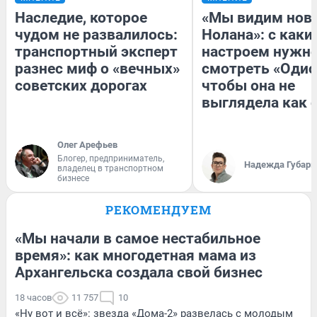
Наследие, которое
«Мы видим нов
чудом не развалилось:
Нолана»: с каки
транспортный эксперт
настроем нужн
разнес миф о «вечных»
смотреть «Одис
советских дорогах
чтобы она не
выглядела как 
Олег Арефьев
Блогер, предприниматель,
Надежда Губарь
владелец в транспортном
бизнесе
РЕКОМЕНДУЕМ
«Мы начали в самое нестабильное
время»: как многодетная мама из
Архангельска создала свой бизнес
18 часов
11 757
10
«Ну вот и всё»: звезда «Дома-2» развелась с молодым