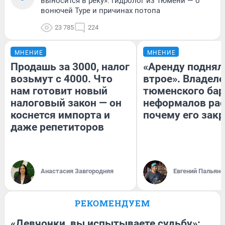
выносится в реку»: гидролог из Тюмени — о
вонючей Туре и причинах потопа
23 785
224
МНЕНИЕ
МНЕНИЕ
Продашь за 3000, налог
«Аренду поднял
возьмут с 4000. Что
втрое». Владел
нам готовит новый
тюменского бар
налоговый закон — он
неформалов рас
коснется импорта и
почему его зак
даже репетиторов
Анастасия Завгородняя
Евгений Пальяно
РЕКОМЕНДУЕМ
«Девчонки, вы испытываете судьбу»: