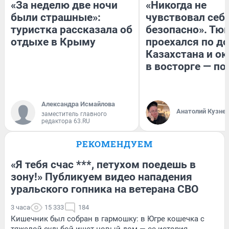
«За неделю две ночи
«Никогда не
были страшные»:
чувствовал себя
туристка рассказала об
безопасно». Тю
отдыхе в Крыму
проехался по д
Казахстана и ок
в восторге — по
Александра Исмайлова
Анатолий Кузне
заместитель главного
редактора 63.RU
РЕКОМЕНДУЕМ
«Я тебя счас ***, петухом поедешь в
зону!» Публикуем видео нападения
уральского гопника на ветерана СВО
3 часа
15 333
184
Кишечник был собран в гармошку: в Югре кошечка с