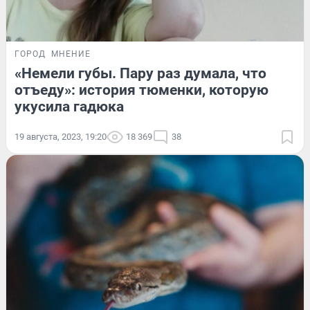
ГОРОД
МНЕНИЕ
«Немели губы. Пару раз думала, что
отъеду»: история тюменки, которую
укусила гадюка
19 августа, 2023, 19:20
18 369
38