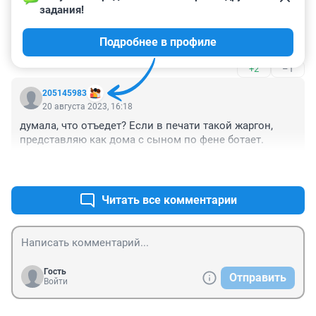
повезет.
задания!
Гость
21 августа 2023, 00:26
Подробнее в профиле
Странно, гадюки сородичей не кусают вроде)
+2
–1
205145983
20 августа 2023, 16:18
думала, что отъедет? Если в печати такой жаргон, 
представляю как дома с сыном по фене ботает.
+0
–0
Читать все комментарии
Гость
Отправить
Войти