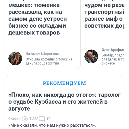
мешке»: тюменка
чудом не разва
рассказала, как на
транспортный 
самом деле устроен
разнес миф о 
бизнес со складами
советских доро
дешевых товаров
Олег Арефьев
Наталья Шорохова
Блогер, предпри
Открыла кофейную точку на
владелец в тра
деньги соцразвития
бизнесе
РЕКОМЕНДУЕМ
«Плохо, как никогда до этого»: таролог
о судьбе Кузбасса и его жителей в
августе
9 часов
7 338
10
«Мне сказали, что нам нужно расстаться».