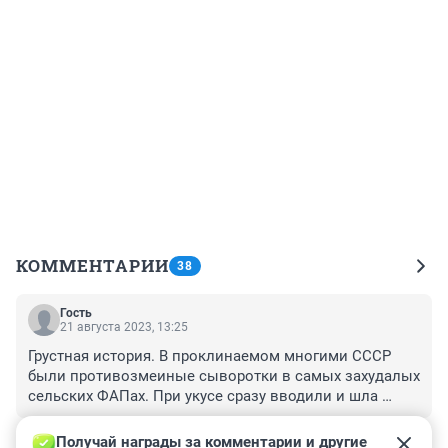
КОММЕНТАРИИ
38
Гость
21 августа 2023, 13:25
Грустная история. В проклинаемом многими СССР 
были противозмеиные сыворотки в самых захудалых 
сельских ФАПах. При укусе сразу вводили и шла 
нейтрализация яда. Теперь их нет и в больницах. 
+1
–0
Просто токсикология, просто капельницы, а там как 
Получай награды за комментарии и другие 